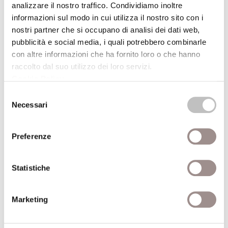
premio reali
analizzare il nostro traffico. Condividiamo inoltre
informazioni sul modo in cui utilizza il nostro sito con i
Festival Filosofia
nostri partner che si occupano di analisi dei dati web,
pubblicità e social media, i quali potrebbero combinarle
14/09/2007
con altre informazioni che ha fornito loro o che hanno
raccolto dal suo utilizzo dei loro servizi.
Il segreto del volo
Cookie Policy
.
Percorso guidato nella collezione ornitologica
Selezione
"Fiori"
Necessari
del
consenso
Festival Filosofia
Preferenze
14/09/2007
Statistiche
festivalfilosofiacommunity
Mostra fotografica
Marketing
Festival Filosofia