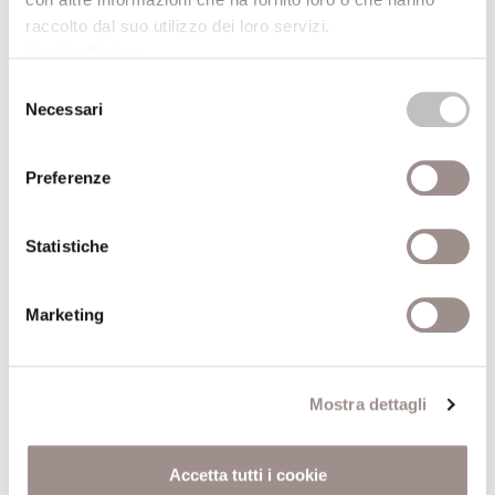
1966.*
raccolto dal suo utilizzo dei loro servizi.
Cookie Policy
.
Testi di riferimento per la lezione
Selezione
Necessari
del
- C. Gallini,
Immagini da cerimonia
, in
consenso
«Belfagor», XLIII, 1988, n.6, Firenze, Olschki,
Preferenze
pp. 675-691.*
Statistiche
(*) I titoli contrassegnati con l'asterisco sono disponibili, o in
corso di acquisizione, per la consultazione e il prestito presso
Marketing
la Biblioteca della Fondazione Collegio San Carlo (lun.-ven. 9-
19)
Presso la sede della Biblioteca, dopo una settimana dalla data
Mostra dettagli
della conferenza, è possibile ascoltarne la registrazione.
Accetta tutti i cookie