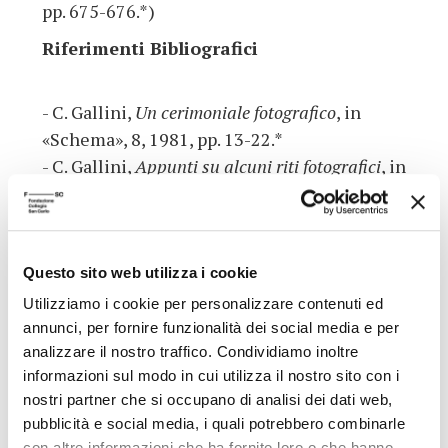
pp. 675-676.*)
Riferimenti Bibliografici
- C. Gallini,
Un cerimoniale fotografico
, in
«Schema», 8, 1981, pp. 13-22.*
- C. Gallini,
Appunti su alcuni riti fotografici
, in
«La ricerca folklorica», 7, 1983, pp. 145-149.*
- C. Gallini,
Photographische Riten: Popular
Religion in modernen Italien
, in M.N. Ebertz (a
cura di),
Volksfrommigkeit in Europa
,
Questo sito web utilizza i cookie
München, Kaiser Verlag, 1986.
Utilizziamo i cookie per personalizzare contenuti ed
- M. Massenzio,
Il problema della
annunci, per fornire funzionalità dei social media e per
destorificazione
, in «La ricerca folklorica», 13,
analizzare il nostro traffico. Condividiamo inoltre
informazioni sul modo in cui utilizza il nostro sito con i
1986, pp. 23-30.*
nostri partner che si occupano di analisi dei dati web,
- W. Benjamin,
L’opera d’arte nell’epoca della
pubblicità e social media, i quali potrebbero combinarle
sua riproducibilità tecnica
, Torino, Einaudi,
con altre informazioni che ha fornito loro o che hanno