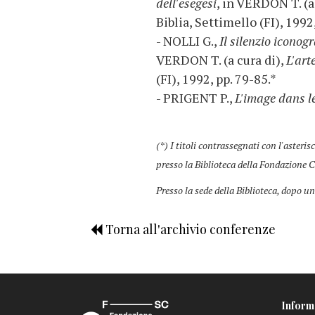
dell'esegesi
, in VERDON T. (a
Biblia, Settimello (FI), 1992
- NOLLI G.,
Il silenzio iconog
VERDON T. (a cura di),
L'art
(FI), 1992, pp. 79-85.*
- PRIGENT P.,
L'image dans le
(*) I titoli contrassegnati con l'asteris
presso la Biblioteca della Fondazione C
Presso la sede della Biblioteca, dopo un
Torna all'archivio conferenze
Inform