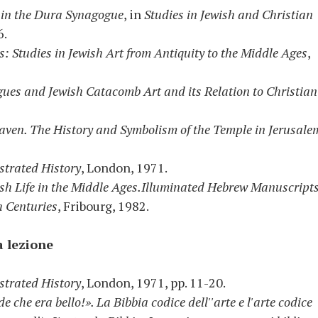
in the Dura Synagogue
, in
Studies in Jewish and Christian
6.
: Studies in Jewish Art from Antiquity to the Middle Ages
,
ues and Jewish Catacomb Art and its Relation to Christian
aven. The History and Symbolism of the Temple in Jerusale
ustrated History
, London, 1971.
sh Life in the Middle Ages.Illuminated Hebrew Manuscripts
h Centuries
, Fribourg, 1982.
a lezione
ustrated History
, London, 1971, pp. 11-20.
de che era bello!». La Bibbia codice dell''arte e l'arte codice