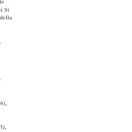
le
. Si
della
…
-
6),
I),