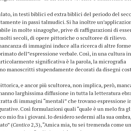
ato, in testi biblici ed extra biblici del periodo del se
utamente in passi talmudici. Si ha inoltre un’applicazio
abile in molte sinagoghe, prive di raffigurazioni di esse
olti secoli, di opere pittoriche o scultoree di rilievo.
 mancanza di immagini induce alla ricerca di altre forme
rimato dell”espressione verbale. Così, in una cultura in
rticolarmente significativa è la parola, la micrografia
no manoscritti stupendamente decorati da disegni cost
 pittorica, e ancor più scultorea, non implica, però, man
hanno larghissima diffusione in tutta la letteratura ebr
i tratta di immagini “mentali” che trovano espressione i
gurative. Così formulazioni quali “quale è un melo fra gl
ico mio fra i giovani. Io desidero sedermi alla sua ombra,
ato” (
Cantico
2,3), “Amica mia, tu sei tremenda come u