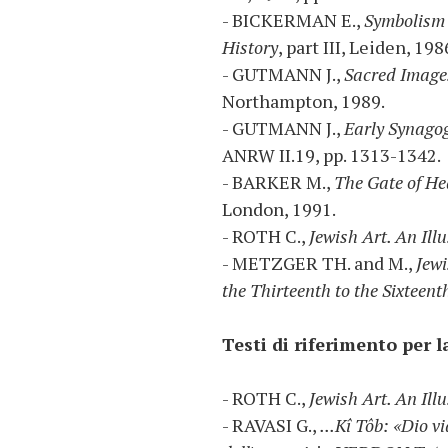
- BICKERMAN E.,
Symbolism 
History
, part III, Leiden, 198
- GUTMANN J.,
Sacred Images
Northampton, 1989.
- GUTMANN J.,
Early Synagog
ANRW II.19, pp. 1313-1342.
- BARKER M.,
The Gate of He
London, 1991.
- ROTH C.,
Jewish Art. An Ill
- METZGER TH. and M.,
Jewi
the Thirteenth to the Sixteent
Testi di riferimento per l
- ROTH C.,
Jewish Art. An Ill
- RAVASI G.,
...Kî Tôb: «Dio vi