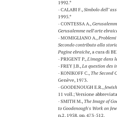
1992.*
- CALABI F.,
Simbolo dell''as
1995.*
- CONTESSA A.,
Gerusalemme.
Gerusalemme nell'arte ebraica
- MOMIGLIANO A.,
Problemi 
Secondo contributo alla storia
Pagine ebraiche
, a cura di B
- PRIGENT P.,
L'image dans le
- FREY J.B.,
La question des i
- KONIKOFF C.,
The Second C
Genève, 1973.
- GOODENOUGH E.R.,
Jewis
11 voll.; Versione abbreviat
- SMITH M.,
The Image of God
to Goodenough's Work on Jew
n.2, 1958, pp. 473-512.