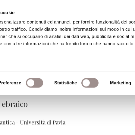
 cookie
rsonalizzare contenuti ed annunci, per fornire funzionalità dei soc
stro traffico. Condividiamo inoltre informazioni sul modo in cui ut
eca
Centro Culturale
Centro Studi Religi
tner che si occupano di analisi dei dati web, pubblicità e social m
e con altre informazioni che ha fornito loro o che hanno raccolto
 immagini nelle religioni
Preferenze
Statistiche
Marketing
 ebraico
antica - Università di Pavia