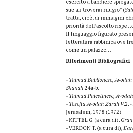
esercito a bandiere spiegate
sue ali troverai rifugio” (
Sa
tratta, cioè, di immagini ch
priorità dell’ascolto rispett
Il linguaggio figurato pres
letteratura rabbinica ove fr
come un palazzo…
Riferimenti Bibliografici
-
Talmud Babilonese, Avodah
Shanah
24a-b.
-
Talmud Palestinese, Avodah
-
Tosefta Avodah Zarah V
.2. -
Jerusalem, 1978 (1972).
- KITTEL G. (a cura di),
Gran
- VERDON T. (a cura di),
L'ar