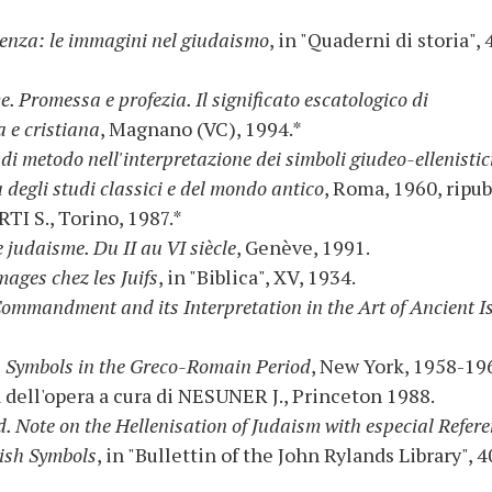
senza: le immagini nel giudaismo
, in "Quaderni di storia", 
 Promessa e profezia. Il significato escatologico di
 e cristiana
, Magnano (VC), 1994.*
di metodo nell'interpretazione dei simboli giudeo-ellenistic
 degli studi classici e del mondo antico
, Roma, 1960, ripub
ERTI S., Torino, 1987.*
 judaisme. Du II au VI siècle
, Genève, 1991.
mages chez les Juifs
, in "Biblica", XV, 1934.
ommandment and its Interpretation in the Art of Ancient I
h Symbols in the Greco-Romain Period
, New York, 1958-19
a dell'opera a cura di NESUNER J., Princeton 1988.
. Note on the Hellenisation of Judaism with especial Refer
ish Symbols
, in "Bullettin of the John Rylands Library", 4