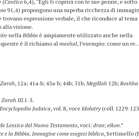
 (
Cantico
6,4), “Egli ti coprirà con le sue penne, e sotto 
lmo
91,4) propongono una superba ricchezza di immagini
e trovano espressione verbale, il che riconduce al tema 
o alla visione.
ente nella
Bibbia
è ampiamente utilizzato anche nella
equente è il richiamo al
mashal
, l’esempio: come un re
 Zarah
, 12a; 41a-b; 43a-b; 44b; 51b;
Megillah
12b;
Roshha
 Zarah III
.1-3.
Encyclopedia Judaica
, vol. 8, voce
Idolatry
(coll. 1229-123
de Lessico del Nuovo Testamento
, voci:
drao
;
eikon
.*
te e la Bibbia. Immagine come esegesi biblica
, Settimello (F