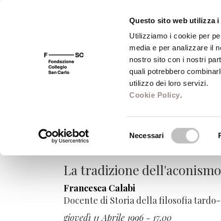
Questo sito web utilizza i
Utilizziamo i cookie per pe
media e per analizzare il no
FSC 400
Fondazione
Bibliot
nostro sito con i nostri par
quali potrebbero combinarl
utilizzo dei loro servizi.
Cookie Policy
.
La questione delle
Selezione
figura proibita
Necessari
del
consenso
La tradizione dell'aconismo
Francesca Calabi
Docente di Storia della filosofia tardo-
giovedì 11 Aprile 1996 - 17.00