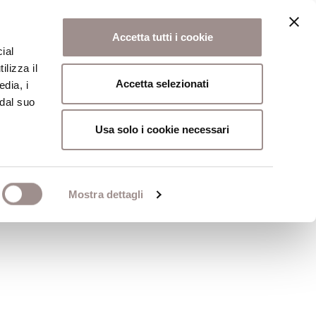
Accetta tutti i cookie
ial
ilizza il
osi
Collegio
Scuola Alti Studi
Accetta selezionati
edia, i
 dal suo
Usa solo i cookie necessari
 del libro. La
Mostra dettagli