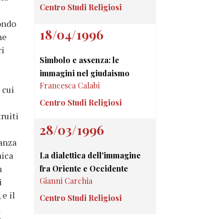
Centro Studi Religiosi
condo
18/04/1996
ne
ri
Simbolo e assenza: le
immagini nel giudaismo
Francesca Calabi
 cui
Centro Studi Religiosi
ruiti
28/03/1996
canza
aica
La dialettica dell'immagine
n
fra Oriente e Occidente
Gianni Carchia
i
 e il
Centro Studi Religiosi
n