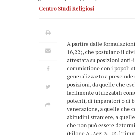
Centro Studi Religiosi
A partire dalle formulazion
16,22), che postulano il div
attestata su posizioni anti-
commistione con i popoli st
generalizzazto a prescindere
posizioni, da quelle che es
facilmente utilizzabili come
potenti, di imperatori o di
venerazione, a quelle che 
abitudini straniere, a quell
che non può essere determin
(Filone A.,
Leg.
3,10), l'”imm