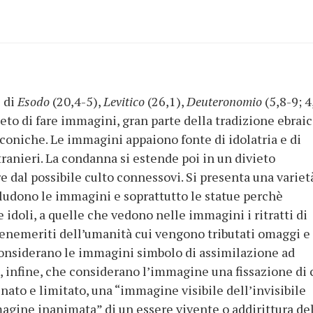
i di
Esodo
(20,4-5),
Levitico
(26,1),
Deuteronomio
(5,8-9; 4
ieto di fare immagini, gran parte della tradizione ebraic
iconiche. Le immagini appaiono fonte di idolatria e di
ranieri. La condanna si estende poi in un divieto
 dal possibile culto connessovi. Si presenta una variet
cludono le immagini e soprattutto le statue perchè
 idoli, a quelle che vedono nelle immagini i ritratti di
 benemeriti dell’umanità cui vengono tributati omaggi e
considerano le immagini simbolo di assimilazione ad
e, infine, che considerano l’immagine una fissazione di 
ato e limitato, una “immagine visibile dell’invisibile
agine inanimata” di un essere vivente o addirittura de