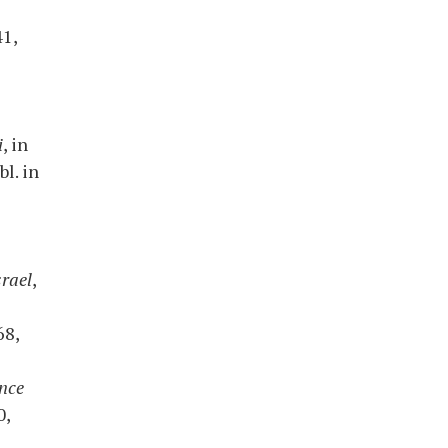
41,
i
, in
bl. in
srael
,
68,
ence
0,