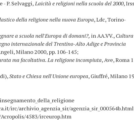
 - P. Selvaggi,
Laicità e religioni nella scuola del 2000
, Irs
astico della religione nella nuova Europa
, Ldc, Torino-
egnare a scuola nell'Europa di domani?,
in AA.VV.,
Cultura
vegno internazionale del Trentino-Alto Adige e Provincia
ngeli, Milano 2000, pp. 106-145;
rata ma facoltativa. La religione incompiuta
, Ave, Roma 1
di),
Stato e Chiesa nell'Unione europea
, Giuffré, Milano 1
/insegnamento_della_religione
a.it/irc/archivio_agenzia_sir/agenzia_sir_000564b.html
Acropolis/4583/irceurop.htm