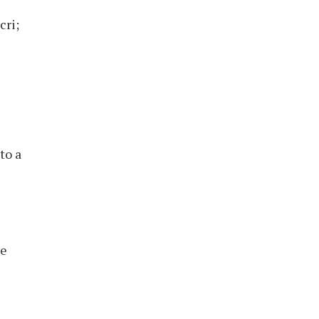
cri;
to a
le