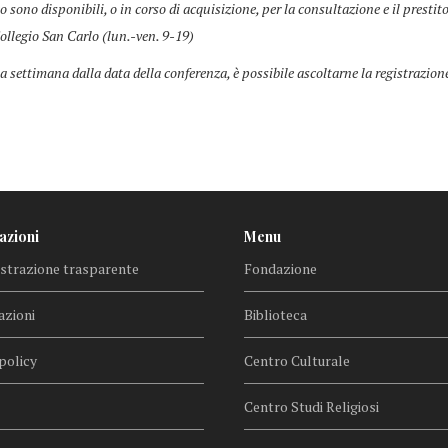
co sono disponibili, o in corso di acquisizione, per la consultazione e il prestit
ollegio San Carlo (lun.-ven. 9-19)
a settimana dalla data della conferenza, è possibile ascoltarne la registrazion
azioni
Menu
trazione trasparente
Fondazione
azioni
Biblioteca
policy
Centro Culturale
Centro Studi Religiosi