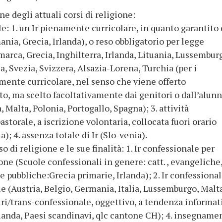
ne degli attuali corsi di religione:
le: 1. un Ir pienamente curricolare, in quanto garantito 
nia, Grecia, Irlanda), o reso obbligatorio per legge
arca, Grecia, Inghilterra, Irlanda, Lituania, Lussembur
, Svezia, Svizzera, Alsazia-Lorena, Turchia (per i
lmente curricolare, nel senso che viene offerto
to, ma scelto facoltativamente dai genitori o dall’alun
a, Malta, Polonia, Portogallo, Spagna); 3. attività
astorale, a iscrizione volontaria, collocata fuori orario
); 4. assenza totale di Ir (Slo-venia).
o di religione e le sue finalità: 1. Ir confessionale per
one (Scuole confessionali in genere: catt. , evangeliche
e pubbliche:Grecia primarie, Irlanda); 2. Ir confessiona
e (Austria, Belgio, Germania, Italia, Lussemburgo, Malta
pluri/trans-confessionale, oggettivo, a tendenza informat
landa, Paesi scandinavi, qlc cantone CH); 4. insegname