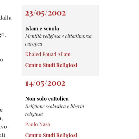
23/05/2002
dalla
Islam e scuola
go,
Identità religiosa e cittadinanza
europea
Khaled Fouad Allam
no
Centro Studi Religiosi
14/05/2002
Non solo cattolica
,
Religione scolastica e libertà
le
religiosa
,
Paolo Naso
ivo-
nti
Centro Studi Religiosi