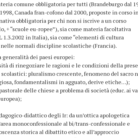
teria comune obbligatoria per tutti (Brandeburgo dal 1
 1998, Canada fran-cofono dal 2000, proposte in corso i
ativa obbligatoria per chi non si iscrive a un corso
Slo, + “scuole eu-ropee”), sia come materia facoltativa
1.3.2002 in Italia), sia come “elementi di cultura
i nelle normali discipline scolastiche (Francia).
a generalità dei paesi europei:
ità di rinegoziare le ragioni e le condizioni della pres
li scolastici: pluralismo crescente, fenomeno del sacro 
ligiosa, fondamentalismi in agguato, derive etiche…);
pastorale delle chiese a problema di società (educ. ai va
europea);
dagogico-didattico degli Ir: da un’ottica apologetica
ll’area monoconfessionale al bi/trans-confessionale e
oscenza storica al dibattito etico e all’approccio