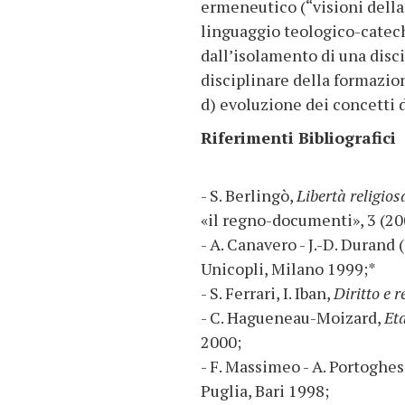
ermeneutico (“visioni della 
linguaggio teologico-catechis
dall’isolamento di una disci
disciplinare della formazio
d) evoluzione dei concetti di
Riferimenti Bibliografici
- S. Berlingò,
Libertà religios
«il regno-documenti», 3 (200
- A. Canavero - J.-D. Durand (
Unicopli, Milano 1999;*
- S. Ferrari, I. Iban,
Diritto e 
- C. Hagueneau-Moizard,
Eta
2000;
- F. Massimeo - A. Portoghese
Puglia, Bari 1998;