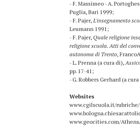
- F. Massimeo - A. Portoghese
Puglia, Bari 1999;
- F. Pajer,
L'insegnamento scol
Leumann 1991;
- F. Pajer,
Quale religione ins
religione scuola. Atti del con
autonoma di Trento
, FrancoA
- L. Prenna (a cura di),
Assicu
pp. 17-41;
- G. Robbers Gerhard (a cura 
Websites
www.cgilscuola.it/rubriche
www.bologna.chiesacattolic
www.geocities.com/Athens/