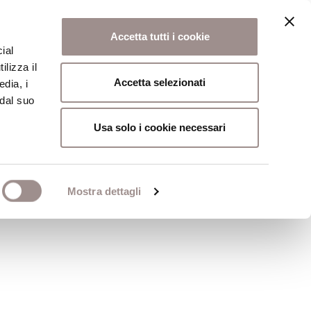
Accetta tutti i cookie
ial
ilizza il
osi
Collegio
Scuola Alti Studi
Accetta selezionati
edia, i
 dal suo
Usa solo i cookie necessari
Chiese dell'Unione
Mostra dettagli