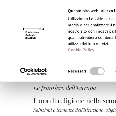
Questo sito web utilizza i
Utilizziamo i cookie per pe
media e per analizzare il no
FSC 400
Fondazione
Bibliot
nostro sito con i nostri par
quali potrebbero combinarl
utilizzo dei loro servizi.
Cookie Policy
.
Le religioni nella
Selezione
alla prova del pl
Necessari
del
consenso
Le frontiere dell'Europa
L'ora di religione nella scu
Soluzioni e tendenze dell'istruzione religi