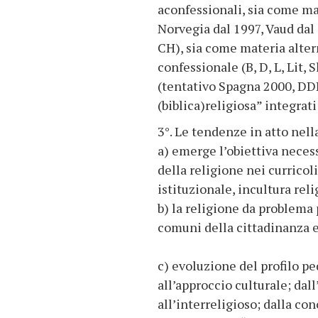
aconfessionali, sia come ma
Norvegia dal 1997, Vaud dal
CH), sia come materia altern
confessionale (B, D, L, Lit, 
(tentativo Spagna 2000, DDL 
(biblica)religiosa” integrat
3°. Le tendenze in atto nell
a) emerge l’obiettiva necess
della religione nei currico
istituzionale, incultura re
b) la religione da problema 
comuni della cittadinanza 
c) evoluzione del profilo pe
all’approccio culturale; da
all’interreligioso; dalla con