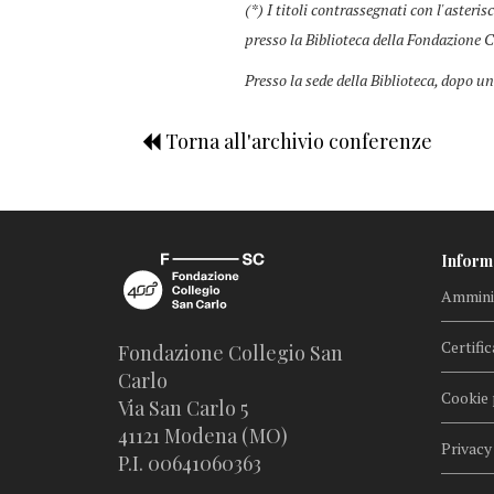
(*) I titoli contrassegnati con l'asteris
presso la Biblioteca della Fondazione C
Presso la sede della Biblioteca, dopo un
Torna all'archivio conferenze
Inform
Amminis
Certific
Fondazione Collegio San
Carlo
Cookie 
Via San Carlo 5
41121 Modena (MO)
Privacy
P.I. 00641060363