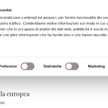
 cookie
rsonalizzare contenuti ed annunci, per fornire funzionalità dei soc
stro traffico. Condividiamo inoltre informazioni sul modo in cui ut
eca
Centro Culturale
Centro Studi Religi
tner che si occupano di analisi dei dati web, pubblicità e social m
e con altre informazioni che ha fornito loro o che hanno raccolto
 scuola europea. Stati e 
uralismo
Preferenze
Statistiche
Marketing
ola europea
osa