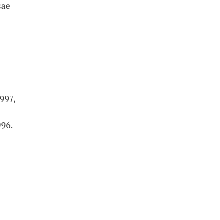
sae
997,
996.