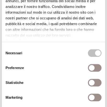
annunci, per fornire funzionalità dei social media e per
Fantasylandia
analizzare il nostro traffico. Condividiamo inoltre
Caccia al tesoro on lineGiochi virtuali, viaggi
informazioni sul modo in cui utilizza il nostro sito con i
premio reali
nostri partner che si occupano di analisi dei dati web,
pubblicità e social media, i quali potrebbero combinarle
Festival Filosofia
con altre informazioni che ha fornito loro o che hanno
raccolto dal suo utilizzo dei loro servizi.
21/09/2008
Cookie Policy
.
Selezione
Giovan Battista Piranesi Visioni di carceri e
Necessari
del
rovine
consenso
Festival Filosofia
Preferenze
16/09/2007
Statistiche
Vito Storie di pianura
Recital
Marketing
Festival Filosofia