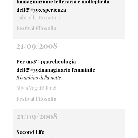
Immaginazione letteraria e molteplicità
dell&#39;esperienza
Gabriella Turnaturi
Festival Filosofia
21/09/2008
Per un&#39;archeologia
dell&#39;immaginario femminile
Il bambino della notte
Silvia Vegetti Finzi
Festival Filosofia
21/09/2008
Second Life