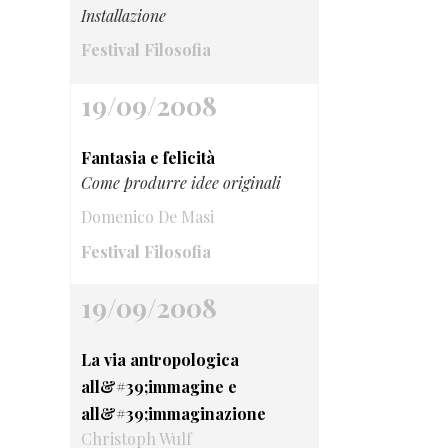
Installazione
Festival Filosofia
19/09/2008
Fantasia e felicità
Come produrre idee originali
Domenico De Masi
Festival Filosofia
19/09/2008
La via antropologica
all&#39;immagine e
all&#39;immaginazione
Christoph Wulf