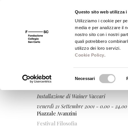
Questo sito web utilizza i
Utilizziamo i cookie per pe
media e per analizzare il no
FSC 400
Fondazione
Bibliot
nostro sito con i nostri par
quali potrebbero combinarl
utilizzo dei loro servizi.
Cookie Policy
.
Venerdì Sassuolo
Selezione
Necessari
del
Pensiero di testa
consenso
Installazione di Wainer Vaccari
venerdì 21 Settembre 2001 - 0.00 - 24.00
Piazzale Avanzini
Festival Filosofia