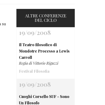
ALTRE CONFERENZE
DEL CICLO
a su
19/09/2008
Il Teatro filosofico di
Mondotre Processo a Lewis
Carroll
Regia di Vittorio Riguzzi
Festival Filosofia
19/09/2008
Cuoghi Corsello SUF - Sono
Un Filosofo