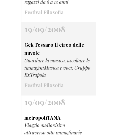
ragazzi da 6 a 12 anni
Festival Filosofia
19/09/2008
Gek Tessaro Il circo delle
nuvole
Guardare la musica, ascoltare le
immaginiMusica e voci: Gruppo
ExTrapola
Festival Filosofia
19/09/2008
metropoliTANA
Viaggio audiovisivo
attraverso otto immaginarie