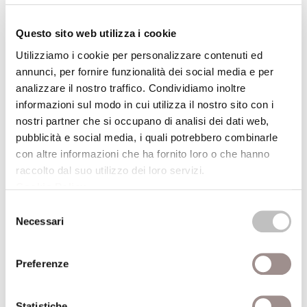
ALTRE CONFERENZE DEL CICLO
Questo sito web utilizza i cookie
Utilizziamo i cookie per personalizzare contenuti ed
annunci, per fornire funzionalità dei social media e per
15/01/1998
analizzare il nostro traffico. Condividiamo inoltre
informazioni sul modo in cui utilizza il nostro sito con i
La ricerca del corpo perfetto
nostri partner che si occupano di analisi dei dati web,
Esperienze di automummificazione nell'ascetismo
pubblicità e social media, i quali potrebbero combinarle
dell'Asia orientale
con altre informazioni che ha fornito loro o che hanno
raccolto dal suo utilizzo dei loro servizi.
Massimo Raveri
Cookie Policy
.
Centro Studi Religiosi
Selezione
Necessari
del
11/12/1997
consenso
Preferenze
Il corpo indifferente
Le difficoltà della mistica quietista
Statistiche