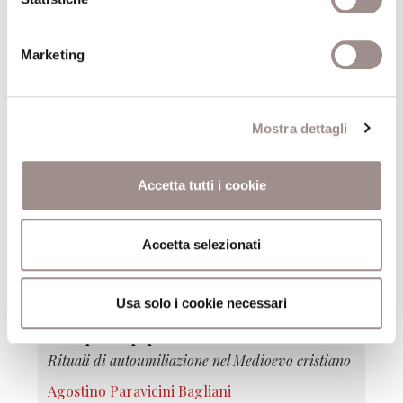
Albano Biondi
Centro Studi Religiosi
Marketing
27/11/1997
Mostra dettagli
Il cosmo dello Yogin
Dominio del corpo e controllo della mente nelle
tradizioni religiose dell'India
Accetta tutti i cookie
Stefano Piano
Centro Studi Religiosi
Accetta selezionati
13/11/1997
Usa solo i cookie necessari
Il corpo del papa
Rituali di autoumiliazione nel Medioevo cristiano
Agostino Paravicini Bagliani