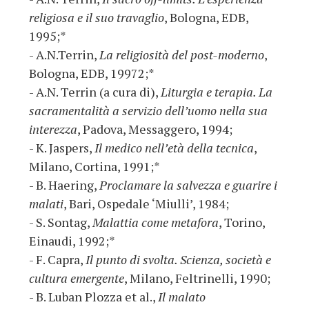
religiosa e il suo travaglio
, Bologna, EDB,
1995;*
- A.N.Terrin,
La religiosità del post-moderno
,
Bologna, EDB, 19972;*
- A.N. Terrin (a cura di),
Liturgia e terapia. La
sacramentalità a servizio dell’uomo nella sua
interezza
, Padova, Messaggero, 1994;
- K. Jaspers,
Il medico nell’età della tecnica
,
Milano, Cortina, 1991;*
- B. Haering,
Proclamare la salvezza e guarire i
malati
, Bari, Ospedale ‘Miulli’, 1984;
- S. Sontag,
Malattia come metafora
, Torino,
Einaudi, 1992;*
- F. Capra,
Il punto di svolta. Scienza, società e
cultura emergente
, Milano, Feltrinelli, 1990;
- B. Luban Plozza et al.,
Il malato