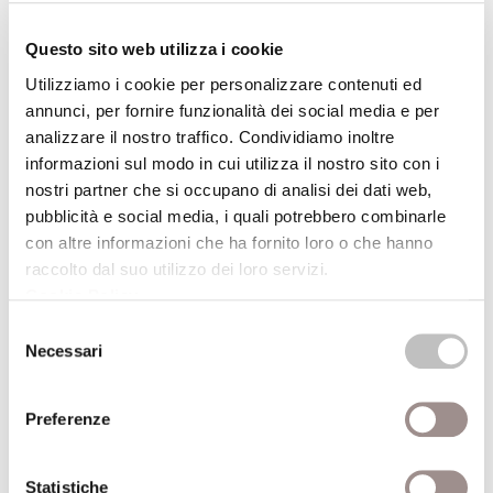
Il sapere della follia
Questo sito web utilizza i cookie
Remo Bodei
Utilizziamo i cookie per personalizzare contenuti ed
Festival Filosofia
annunci, per fornire funzionalità dei social media e per
16/09/2007
analizzare il nostro traffico. Condividiamo inoltre
informazioni sul modo in cui utilizza il nostro sito con i
nostri partner che si occupano di analisi dei dati web,
pubblicità e social media, i quali potrebbero combinarle
Meglio sapere: esercizi di
con altre informazioni che ha fornito loro o che hanno
medicina preventiva
raccolto dal suo utilizzo dei loro servizi.
Visita al seno gratuita
Cookie Policy
.
Festival Filosofia
Selezione
15/09/2007
Necessari
del
consenso
Preferenze
Conoscere se stessi
La vita interiore
Statistiche