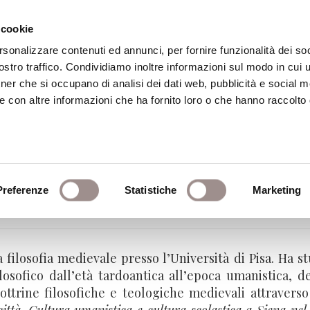
 cookie
rsonalizzare contenuti ed annunci, per fornire funzionalità dei soc
stro traffico. Condividiamo inoltre informazioni sul modo in cui ut
eca
Centro Culturale
Centro Studi Religi
tner che si occupano di analisi dei dati web, pubblicità e social m
e con altre informazioni che ha fornito loro o che hanno raccolto
vanti
Preferenze
Statistiche
Marketing
a medievale - Università di Pisa
a filosofia medievale presso l’Università di Pisa. Ha s
sofico dall’età tardoantica all’epoca umanistica, de
ottrine filosofiche e teologiche medievali attraverso l