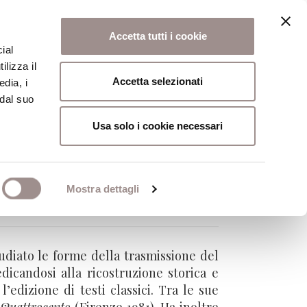
Accetta tutti i cookie
ial
ilizza il
osi
Collegio
Scuola Alti Studi
Accetta selezionati
edia, i
 dal suo
Usa solo i cookie necessari
Mostra dettagli
tudiato le forme della trasmissione del
dicandosi alla ricostruzione storica e
’edizione di testi classici. Tra le sue