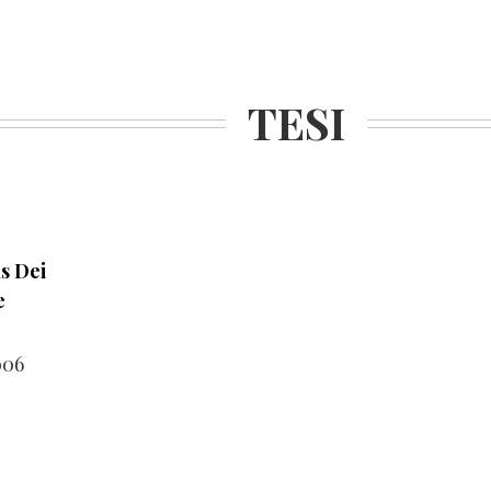
TESI
s Dei
e
006