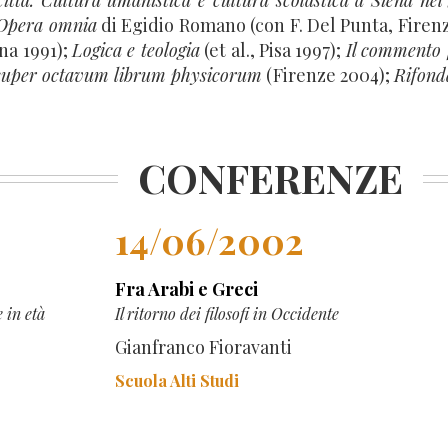
città. Cultura umanistica e cultura scolastica a Siena ne
Opera omnia
di Egidio Romano (con F. Del Punta, Firen
na 1991);
Logica e teologia
(et al., Pisa 1997);
Il commento f
super octavum librum physicorum
(Firenze 2004);
Rifond
CONFERENZE
14/06/2002
Fra Arabi e Greci
 in età
Il ritorno dei filosofi in Occidente
Gianfranco Fioravanti
Scuola Alti Studi