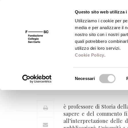
Questo sito web utilizza i
Utilizziamo i cookie per pe
media e per analizzare il no
FSC 400
Fondazione
Bibliot
nostro sito con i nostri par
quali potrebbero combinarl
utilizzo dei loro servizi.
Cookie Policy
.
Gianfranco Fiora
Selezione
Necessari
Docente di Storia della filosofi
del
consenso
è professore di Storia dell
sapere e del commento filo
all’interpretazione delle d