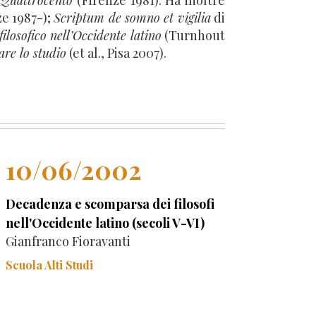
l Quattrocento
(Firenze 1981). Ha inoltre
ze 1987-);
Scriptum de somno et vigilia
di
ilosofico nell’Occidente latino
(Turnhout
are lo studio
(et al., Pisa 2007).
10/06/2002
Decadenza e scomparsa dei filosofi
nell'Occidente latino (secoli V-VI)
Gianfranco Fioravanti
Scuola Alti Studi