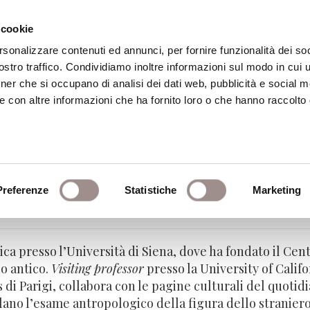
 cookie
rsonalizzare contenuti ed annunci, per fornire funzionalità dei soc
stro traffico. Condividiamo inoltre informazioni sul modo in cui ut
eca
Centro Culturale
Centro Studi Religi
tner che si occupano di analisi dei dati web, pubblicità e social m
e con altre informazioni che ha fornito loro o che hanno raccolto
Preferenze
Statistiche
Marketing
 - Università di Siena
ica presso l’Università di Siena, dove ha fondato il Cen
o antico.
Visiting professor
presso la University of Calif
di Parigi, collabora con le pagine culturali del quotidi
alano l’esame antropologico della figura dello stranier