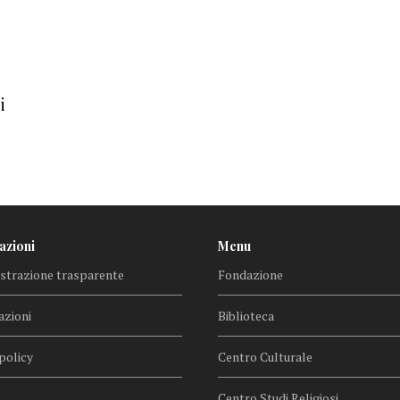
i
azioni
Menu
trazione trasparente
Fondazione
azioni
Biblioteca
policy
Centro Culturale
Centro Studi Religiosi