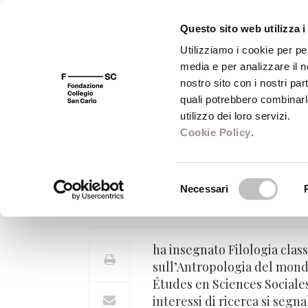
Questo sito web utilizza i
Utilizziamo i cookie per pe
media e per analizzare il no
FSC 400
Fondazione
Bibliot
nostro sito con i nostri par
quali potrebbero combinarl
utilizzo dei loro servizi.
Cookie Policy
.
Maurizio Bettini
Selezione
Necessari
Professore di Filologia classica
del
consenso
ha insegnato Filologia class
sull’Antropologia del mond
Études en Sciences Sociales 
interessi di ricerca si segn