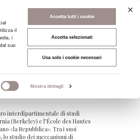
Accetta tutti i cookie
ial
ilizza il
osi
Collegio
Scuola Alti Studi
Accetta selezionati
edia, i
 dal suo
Usa solo i cookie necessari
Mostra dettagli
tro interdipartimentale di studi
ornia (Berkeley) e l’École des Hautes
ano «la Repubblica». Tra i suoi
o, lo studio dei meccanismi di