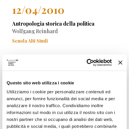
12/04/2010
Antropologia storica della politica
Wolfgang Reinhard
Scuola Alti Studi
Questo sito web utilizza i cookie
24/11/2003
Utilizziamo i cookie per personalizzare contenuti ed
annunci, per fornire funzionalità dei social media e per
L'Europa fuori dall'Europa
analizzare il nostro traffico. Condividiamo inoltre
L'espansione degli Imperi coloniali in età moderna
informazioni sul modo in cui utilizza il nostro sito con i
nostri partner che si occupano di analisi dei dati web,
Wolfgang Reinhard
pubblicità e social media, i quali potrebbero combinarle