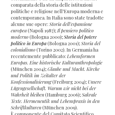
comparata della storia delle istituzioni
politiche e religiose nell’Europa moderna e
contemporanea. In Italia sono state tradotte
alcune sue opere:
Storia dell’espansione
europea
(Napoli 1987);
Il pensiero politico
moderno
(Bologna 2000);
Storia del potere
politico in Europa
(Bologna 2001);
Storia del
colonialismo
(Torino 2002). In Germania ha
recentemente pubblicato:
Lebensformen
Europas. Eine historische Kulturanthropologie
(München 2004);
Glaube und Macht.
Kirche
und Politik im Zeitalter der
Konfessionalisierung
(Freiburg 2004);
Unsere
Lügengesellschaft. Warum wir nicht bei der
Wahrheit bleiben
(Hamburg 2006);
Sakrale
Texte. Hermeneutik und Lebenspraxis in den
Schriftkulturen
(München 2009).
È componente del Comitato Scientifico