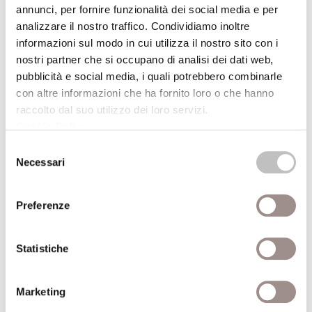
annunci, per fornire funzionalità dei social media e per
analizzare il nostro traffico. Condividiamo inoltre
Immagini dell'Anticristo nella filosofia
informazioni sul modo in cui utilizza il nostro sito con i
moderna e contemporanea
nostri partner che si occupano di analisi dei dati web,
Jean-Robert Armogathe
pubblicità e social media, i quali potrebbero combinarle
con altre informazioni che ha fornito loro o che hanno
Scuola Alti Studi
raccolto dal suo utilizzo dei loro servizi.
Cookie Policy
.
Selezione
Necessari
del
29/05/2006
consenso
Preferenze
Storia della filosofia medievale e filosofia
Statistiche
moderna: l'invenzione del soggetto
Alain De Libera
Marketing
Scuola Alti Studi