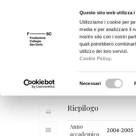
Questo sito web utilizza i
Utilizziamo i cookie per pe
media e per analizzare il no
FSC 400
Fondazione
Bibliot
nostro sito con i nostri par
quali potrebbero combinarl
utilizzo dei loro servizi.
Cookie Policy
.
Le conferenze del
Selezione
Necessari
Ciclo di lezioni
,
febbraio - maggio 2005
del
consenso
Riepilogo
Anno
2004-2005
accademico