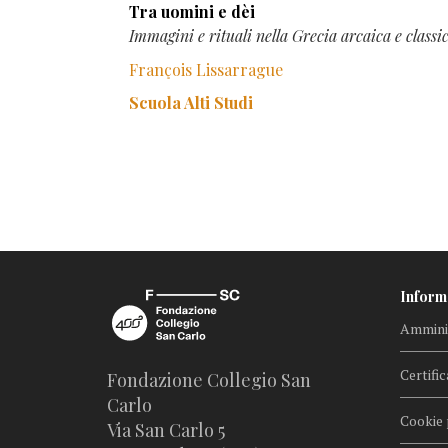
Tra uomini e dèi
Immagini e rituali nella Grecia arcaica e classi
François Lissarrague
Scuola Alti Studi
Inform
Amminis
Certific
Fondazione Collegio San
Carlo
Cookie 
Via San Carlo 5