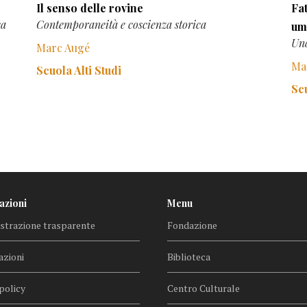
Il senso delle rovine
Fa
ca
Contemporaneità e coscienza storica
um
Una
Marc Augé
Ma
Scuola Alti Studi
Scu
azioni
Menu
trazione trasparente
Fondazione
azioni
Biblioteca
policy
Centro Culturale