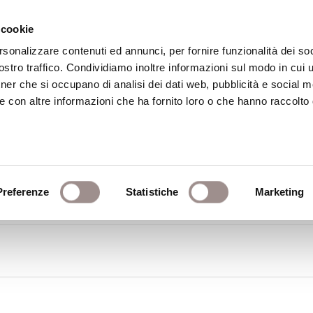
 cookie
rsonalizzare contenuti ed annunci, per fornire funzionalità dei soc
stro traffico. Condividiamo inoltre informazioni sul modo in cui ut
eca
Centro Culturale
Centro Studi Religi
tner che si occupano di analisi dei dati web, pubblicità e social m
e con altre informazioni che ha fornito loro o che hanno raccolto
la Scuola 2005
Preferenze
Statistiche
Marketing