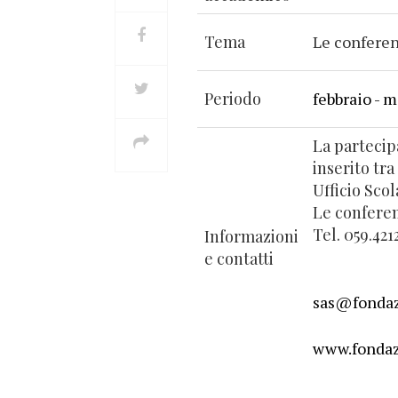
Tema
Le conferen
Periodo
febbraio - 
La partecipa
inserito tra
Ufficio Sco
Le conferen
Tel. 059.421
Informazioni
e contatti
sas@fondaz
www.fondaz