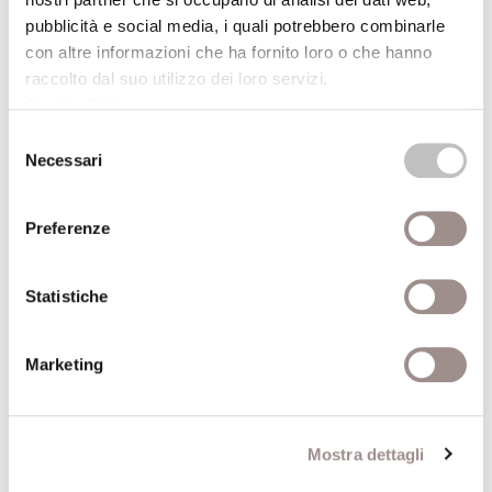
pubblicità e social media, i quali potrebbero combinarle
Fatto da mano umana e non fatto da mano
con altre informazioni che ha fornito loro o che hanno
umana
raccolto dal suo utilizzo dei loro servizi.
Una polarità comune al ritratto e al paesaggio
Cookie Policy
.
Marc Fumaroli
Selezione
Necessari
del
Scuola Alti Studi
consenso
06/05/2005
Preferenze
Il senso delle rovine
Statistiche
Contemporaneità e coscienza storica
Marc Augé
Marketing
Scuola Alti Studi
15/04/2005
Mostra dettagli