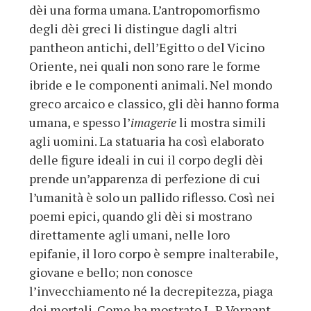
dèi una forma umana. L’antropomorfismo
degli dèi greci li distingue dagli altri
pantheon antichi, dell’Egitto o del Vicino
Oriente, nei quali non sono rare le forme
ibride e le componenti animali. Nel mondo
greco arcaico e classico, gli dèi hanno forma
umana, e spesso l’
imagerie
li mostra simili
agli uomini. La statuaria ha così elaborato
delle figure ideali in cui il corpo degli dèi
prende un’apparenza di perfezione di cui
l’umanità è solo un pallido riflesso. Così nei
poemi epici, quando gli dèi si mostrano
direttamente agli umani, nelle loro
epifanie, il loro corpo è sempre inalterabile,
giovane e bello; non conosce
l’invecchiamento né la decrepitezza, piaga
dei mortali. Come ha mostrato J.-P. Vernant,