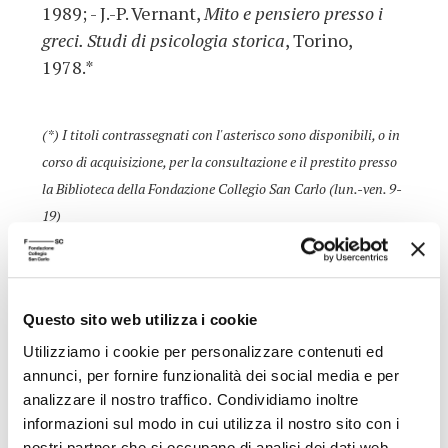
1989; - J.-P. Vernant,
Mito e pensiero presso i
greci. Studi di psicologia storica
, Torino,
1978.*
(*) I titoli contrassegnati con l'asterisco sono disponibili, o in
corso di acquisizione, per la consultazione e il prestito presso
la Biblioteca della Fondazione Collegio San Carlo (lun.-ven. 9-
19)
Presso la sede della Biblioteca, dopo una settimana dalla data
della conferenza, è possibile ascoltarne la registrazione.
Questo sito web utilizza i cookie
Utilizziamo i cookie per personalizzare contenuti ed
ALTRE CONFERENZE DEL CICLO
annunci, per fornire funzionalità dei social media e per
analizzare il nostro traffico. Condividiamo inoltre
informazioni sul modo in cui utilizza il nostro sito con i
30/05/2005
nostri partner che si occupano di analisi dei dati web,