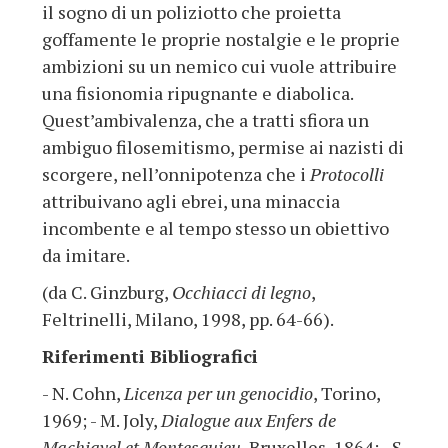
il sogno di un poliziotto che proietta
goffamente le proprie nostalgie e le proprie
ambizioni su un nemico cui vuole attribuire
una fisionomia ripugnante e diabolica.
Quest’ambivalenza, che a tratti sfiora un
ambiguo filosemitismo, permise ai nazisti di
scorgere, nell’onnipotenza che i
Protocolli
attribuivano agli ebrei, una minaccia
incombente e al tempo stesso un obiettivo
da imitare.
(da C. Ginzburg,
Occhiacci di legno
,
Feltrinelli, Milano, 1998, pp. 64-66).
Riferimenti Bibliografici
- N. Cohn,
Licenza per un genocidio
, Torino,
1969; - M. Joly,
Dialogue aux Enfers de
Machiavel et Montesquieu
, Bruxelles, 1864; - S.