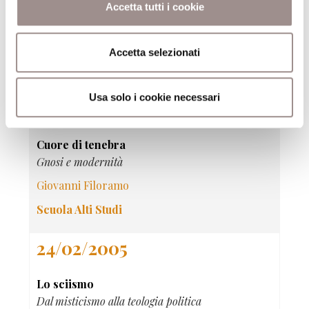
Tra uomini e dèi
Accetta tutti i cookie
Immagini e rituali nella Grecia arcaica e classica
François Lissarrague
Accetta selezionati
Scuola Alti Studi
Usa solo i cookie necessari
15/04/2005
Cuore di tenebra
Gnosi e modernità
Giovanni Filoramo
Scuola Alti Studi
24/02/2005
Lo sciismo
Dal misticismo alla teologia politica