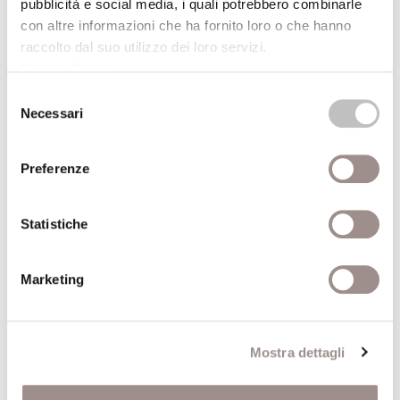
pubblicità e social media, i quali potrebbero combinarle
Fatto da mano umana e non fatto da mano
con altre informazioni che ha fornito loro o che hanno
umana
raccolto dal suo utilizzo dei loro servizi.
Una polarità comune al ritratto e al paesaggio
Cookie Policy
.
Selezione
Marc Fumaroli
Necessari
del
Scuola Alti Studi
consenso
Preferenze
06/05/2005
Statistiche
Il senso delle rovine
Contemporaneità e coscienza storica
Marc Augé
Marketing
Scuola Alti Studi
Mostra dettagli
29/04/2005