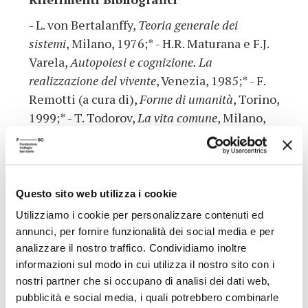
- L. von Bertalanffy,
Teoria generale dei
sistemi
, Milano, 1976;* - H.R. Maturana e F.J.
Varela,
Autopoiesi e cognizione. La
realizzazione del vivente
, Venezia, 1985;* - F.
Remotti (a cura di),
Forme di umanità
, Torino,
1999;* - T. Todorov,
La vita comune
, Milano,
1998.*
(*) I titoli contrassegnati con l'asterisco sono disponibili, o in
Questo sito web utilizza i cookie
corso di acquisizione, per la consultazione e il prestito presso
Utilizziamo i cookie per personalizzare contenuti ed
la Biblioteca della Fondazione Collegio San Carlo (lun.-ven. 9-
annunci, per fornire funzionalità dei social media e per
19)
analizzare il nostro traffico. Condividiamo inoltre
Presso la sede della Biblioteca, dopo una settimana dalla data
informazioni sul modo in cui utilizza il nostro sito con i
nostri partner che si occupano di analisi dei dati web,
della conferenza, è possibile ascoltarne la registrazione.
pubblicità e social media, i quali potrebbero combinarle