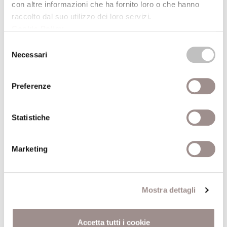
con altre informazioni che ha fornito loro o che hanno
raccolto dal suo utilizzo dei loro servizi.
ALTRE CONFERENZE DEL CICLO
Cookie Policy
.
Selezione
Necessari
13/01/2006
del
consenso
L'uomo artificiale
Preferenze
Metamorfosi ed eccentricità dell'umano nella
civiltà tecnologica
Statistiche
Ubaldo Fadini
Centro Culturale
Marketing
02/12/2005
Mostra dettagli
La fabbrica dell’uomo nuovo
Creazione e controllo dell’individuo-massa nel
Accetta tutti i cookie
totalitarismo