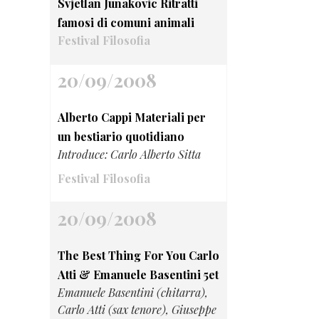
Svjetlan Junakovic Ritratti
famosi di comuni animali
Festival Filosofia
20/09/2008
Alberto Cappi Materiali per
un bestiario quotidiano
Introduce: Carlo Alberto Sitta
Festival Filosofia
20/09/2008
The Best Thing For You Carlo
Atti & Emanuele Basentini 5et
Emanuele Basentini (chitarra),
Carlo Atti (sax tenore), Giuseppe