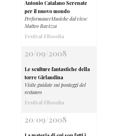
Antonio Catalano Serenate
per il nuovo mondo
PerformanceMusiche dal vivo:
Matteo Ravizza
Festival Filosofia
20/09/2008
Le sculture fantastiche della
torre Girlandina
Visite guidate sui ponteggi del
restauro
Festival Filosofia
20/09/2008
La materia di cui son fatti i