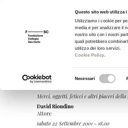
Questo sito web utilizza i
Utilizziamo i cookie per pe
media e per analizzare il no
FSC 400
Fondazione
Bibliot
nostro sito con i nostri par
quali potrebbero combinarl
utilizzo dei loro servizi.
Cookie Policy
.
Sabato Modena
Selezione
Necessari
del
Consumi letterari
consenso
Merci, oggetti, feticci e altri piaceri della
David Riondino
Attore
sabato 22 Settembre 2001 - 18.00