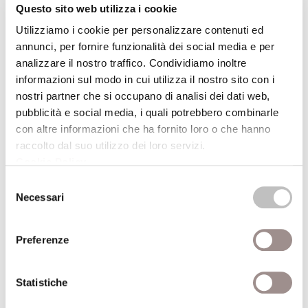
21/09/2008
Questo sito web utilizza i cookie
Utilizziamo i cookie per personalizzare contenuti ed
Cerco un centro di gravità
annunci, per fornire funzionalità dei social media e per
analizzare il nostro traffico. Condividiamo inoltre
Laboratorio scientifico per ragazzi da 6 a 12 anni
informazioni sul modo in cui utilizza il nostro sito con i
Festival Filosofia
nostri partner che si occupano di analisi dei dati web,
pubblicità e social media, i quali potrebbero combinarle
21/09/2008
con altre informazioni che ha fornito loro o che hanno
raccolto dal suo utilizzo dei loro servizi.
La danza delle farfalle
Cookie Policy
.
Laboratorio scientifico per bambini da 3 a 5 anni
Selezione
Necessari
del
Festival Filosofia
consenso
21/09/2008
Preferenze
Aquiloni Voli acrobatici e laboratori di
Statistiche
costruzione