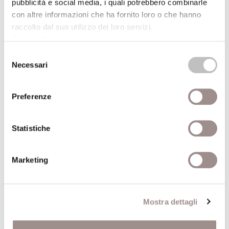
pubblicità e social media, i quali potrebbero combinarle
Fantasia esatta I colori della luce di Bruno
con altre informazioni che ha fornito loro o che hanno
raccolto dal suo utilizzo dei loro servizi.
Munari
Cookie Policy
.
Proiezione
Selezione
Festival Filosofia
Necessari
del
consenso
21/09/2008
Preferenze
Cerco un centro di gravità
Laboratorio scientifico per ragazzi da 6 a 12 anni
Statistiche
Festival Filosofia
Marketing
21/09/2008
Cerco un centro di gravità
Mostra dettagli
Laboratorio scientifico per ragazzi da 6 a 12 anni