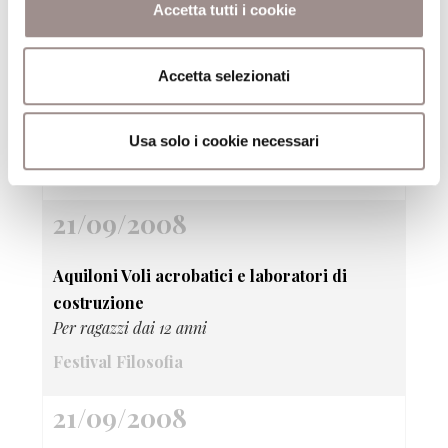
Festival Filosofia
Accetta tutti i cookie
21/09/2008
Accetta selezionati
La danza delle farfalle
Laboratorio scientifico per bambini da 3 a 5 anni
Usa solo i cookie necessari
Festival Filosofia
21/09/2008
Aquiloni Voli acrobatici e laboratori di
costruzione
Per ragazzi dai 12 anni
Festival Filosofia
21/09/2008