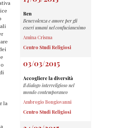
ativa
lice
Ren
o
Benevolenza e amore per gli
ali
esseri umani nel confucianesimo
er
Amina Crisma
iare
Centro Studi Religiosi
dei
le
03/03/2015
 o
di
Accogliere la diversità
Il dialogo interreligioso nel
mondo contemporaneo
Ambrogio Bongiovanni
r la
Centro Studi Religiosi
na
24/02/2015