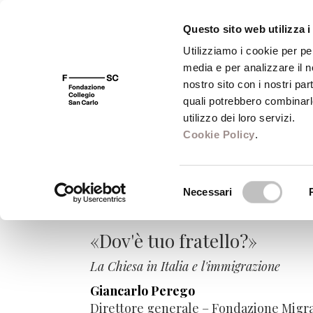
Questo sito web utilizza i
Utilizziamo i cookie per pe
media e per analizzare il no
FSC 400
Fondazione
Bibliot
nostro sito con i nostri par
quali potrebbero combinarl
utilizzo dei loro servizi.
Cookie Policy
.
Ospite. Le relazion
Selezione
Necessari
del
Le frontiere dell'Europa
consenso
«Dov'è tuo fratello?»
La Chiesa in Italia e l'immigrazione
Giancarlo Perego
Direttore generale – Fondazione Migr