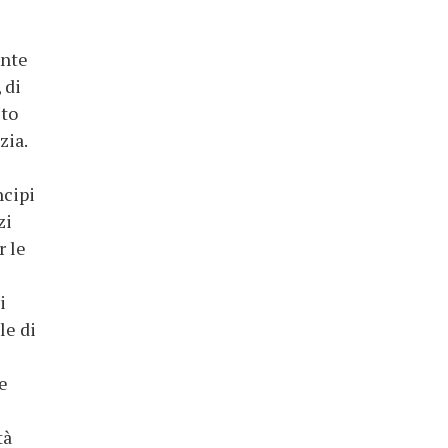
ante
 di
ito
zia.
ncipi
zi
r le
i
le di
e
tà