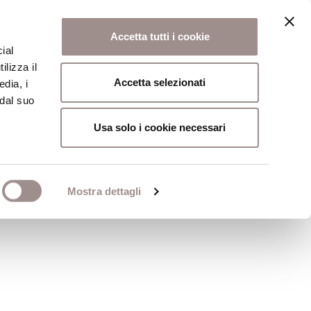
Accetta tutti i cookie
ial
ilizza il
osi
Collegio
Scuola Alti Studi
Accetta selezionati
edia, i
 dal suo
Usa solo i cookie necessari
izioni religiose
Mostra dettagli