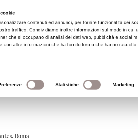
 cookie
rsonalizzare contenuti ed annunci, per fornire funzionalità dei soc
stro traffico. Condividiamo inoltre informazioni sul modo in cui ut
eca
Centro Culturale
Centro Studi Religi
tner che si occupano di analisi dei dati web, pubblicità e social m
e con altre informazioni che ha fornito loro o che hanno raccolto
i con l'alterità nelle trad
Preferenze
Statistiche
Marketing
antes, Roma