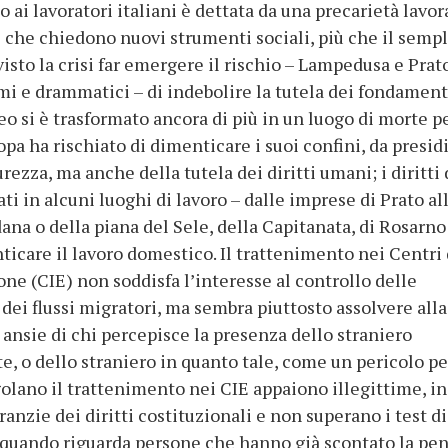
o ai lavoratori italiani è dettata da una precarietà lavor
e che chiedono nuovi strumenti sociali, più che il semp
 visto la crisi far emergere il rischio – Lampedusa e Prat
i e drammatici – di indebolire la tutela dei fondament
eo si è trasformato ancora di più in un luogo di morte p
opa ha rischiato di dimenticare i suoi confini, da presid
rezza, ma anche della tutela dei diritti umani; i diritti 
ti in alcuni luoghi di lavoro – dalle imprese di Prato al
na o della piana del Sele, della Capitanata, di Rosarno
ticare il lavoro domestico. Il trattenimento nei Centri 
one (CIE) non soddisfa l’interesse al controllo delle
 dei flussi migratori, ma sembra piuttosto assolvere alla
 ansie di chi percepisce la presenza dello straniero
, o dello straniero in quanto tale, come un pericolo pe
olano il trattenimento nei CIE appaiono illegittime, in
anzie dei diritti costituzionali e non superano i test di
 quando riguarda persone che hanno già scontato la pe