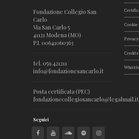
Certific
Fondazione Collegio San
Carlo
Cookie 
Via San Carlo 5
41121 Modena (MO)
Privacy
P.I. 00641060363
Credits
tel. 059.421211
Whistl
info@fondazionesancarlo.it
Posta certificata (PEC)
fondazionecollegiosancarlo@legalmail.it
Seguici