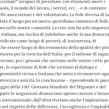
ituzionali” incapaci di presidiare con strumenti nuovi i
uola, il mondo del lavoro, i servizi, ecc. – e di costruire
le associazioni e del volontariato. La fede diversa di t
ata il luogo per un nuovo, quotidiano cammino di fede,
so nelle nostre comunità. La crisi non ha solo impover
taliana, ma rischia di indebolire anche la sua democra
ificata come luogo di povertà, dì insicurezza, di
e che essere luogo di discernimento della qualità dei pri
sorsa per la crescita dell’Italia: per il milione di ragaz
cono; per i giovani che arrivano nelle nostre città; pe
ure, le esperienze di fede che invitano al dialogo e
 prossimità vicina e lontana che aiuta a riconoscere ogn
nterezza e unicità. In conclusione – riprendendo le paro
ggio della 100° Giornata Mondiale del Migrante e del
 parte le migrazioni denunciano spesso carenze e lacun
 internazionale, dall’altra rivelano anche l’aspirazione
 nel rispetto delle differenze, l’accoglienza e l’ospitali