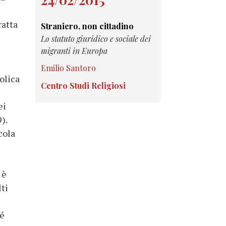
ratta
Straniero, non cittadino
Lo statuto giuridico e sociale dei
migranti in Europa
Emilio Santoro
olica
Centro Studi Religiosi
ei
).
cola
 è
ti
hé