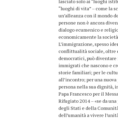
lasciato solo ai “luoghi ist
“luoghi di vita” – come la sc
un’alleanza con il mondo del
persone non è ancora divent
dialogo ecumenico e religio
economicamente la società i
L’immigrazione, spesso ident
conflittualità sociale, oltr
democratici, può diventare ri
immigrati che nascono e cres
storie familiari; per le cult
all’incontro; per una nuova
persona nella sua dignità, i
Papa Francesco per il Messa
Rifugiato 2014 – «se da una
degli Stati e della Comunità
dell’umanità a vivere l’unità