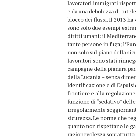
lavoratori immigrati rispett
e da una debolezza di tutel
blocco dei flussi. Il 2013 ha
sono solo due esempi estrem
diritti umani: il Mediterran
tante persone in fuga; l’Eur
non solo sul piano della sicu
lavoratori sono stati rinnega
campagne della pianura pada
della Lucania – senza dimen
Identificazione e di Espulsi
frontiere e alla regolazione
funzione di “sedativo” delle
irregolarmente soggiornante
sicurezza. Le norme che reg
quanto non rispettano le gar
ragionevolezza soprattutto