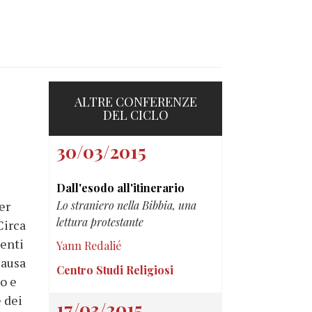
ALTRE CONFERENZE
DEL CICLO
30/03/2015
Dall'esodo all'itinerario
er
Lo straniero nella Bibbia, una
lettura protestante
Circa
senti
Yann Redalié
causa
Centro Studi Religiosi
o e
 dei
17/03/2015