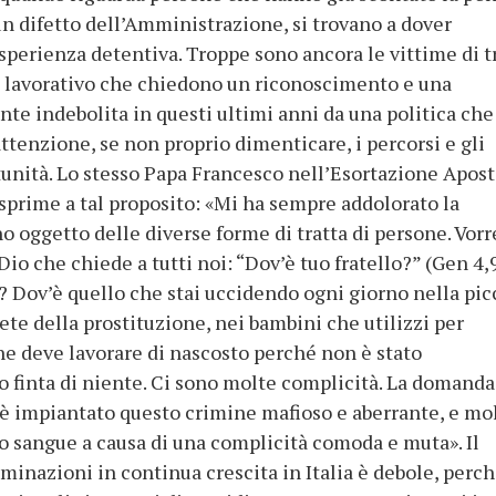
un difetto dell’Amministrazione, si trovano a dover
sperienza detentiva. Troppe sono ancora le vittime di t
o lavorativo che chiedono un riconoscimento e una
nte indebolita in questi ultimi anni da una politica che
ttenzione, se non proprio dimenticare, i percorsi e gli
tunità. Lo stesso Papa Francesco nell’Esortazione Apost
sprime a tal proposito: «Mi ha sempre addolorato la
o oggetto delle diverse forme di tratta di persone. Vorr
 Dio che chiede a tutti noi: “Dov’è tuo fratello?” (Gen 4,9
o? Dov’è quello che stai uccidendo ogni giorno nella pic
rete della prostituzione, nei bambini che utilizzi per
che deve lavorare di nascosto perché non è stato
 finta di niente. Ci sono molte complicità. La domanda
à è impiantato questo crimine mafioso e aberrante, e mol
 sangue a causa di una complicità comoda e muta». Il
minazioni in continua crescita in Italia è debole, perc