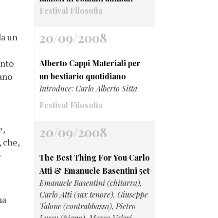
Festival Filosofia
20/09/2008
da un
ento
Alberto Cappi Materiali per
vano
un bestiario quotidiano
Introduce: Carlo Alberto Sitta
Festival Filosofia
e,
20/09/2008
, che,
e
The Best Thing For You Carlo
Atti & Emanuele Basentini 5et
Emanuele Basentini (chitarra),
Carlo Atti (sax tenore), Giuseppe
na
Talone (contrabbasso), Pietro
Lussu (piano), Marco Valeri