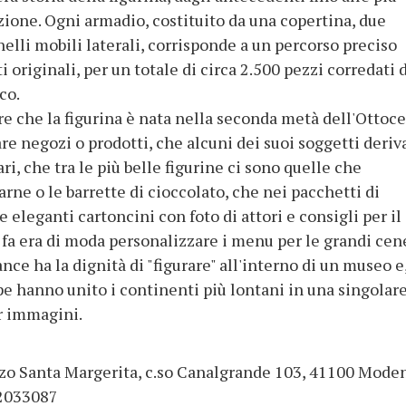
one. Ogni armadio, costituito da una copertina, due
nelli mobili laterali, corrisponde a un percorso preciso
 originali, per un totale di circa 2.500 pezzi corredati 
co.
ire che la figurina è nata nella seconda metà dell'Ottoc
 negozi o prodotti, che alcuni dei suoi soggetti deri
i, che tra le più belle figurine ci sono quelle che
arne o le barrette di cioccolato, che nei pacchetti di
 eleganti cartoncini con foto di attori e consigli per il
 fa era di moda personalizzare i menu per le grandi cen
nce ha la dignità di "figurare" all'interno di un museo e
pe hanno unito i continenti più lontani in una singolar
r immagini.
zzo Santa Margerita, c.so Canalgrande 103, 41100 Mode
 2033087