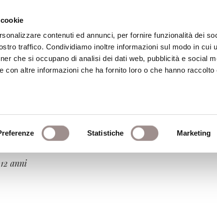
 cookie
rsonalizzare contenuti ed annunci, per fornire funzionalità dei soc
stro traffico. Condividiamo inoltre informazioni sul modo in cui ut
eca
Centro Culturale
Centro Studi Religi
tner che si occupano di analisi dei dati web, pubblicità e social m
e con altre informazioni che ha fornito loro o che hanno raccolto
Preferenze
Statistiche
Marketing
uturo
 12 anni