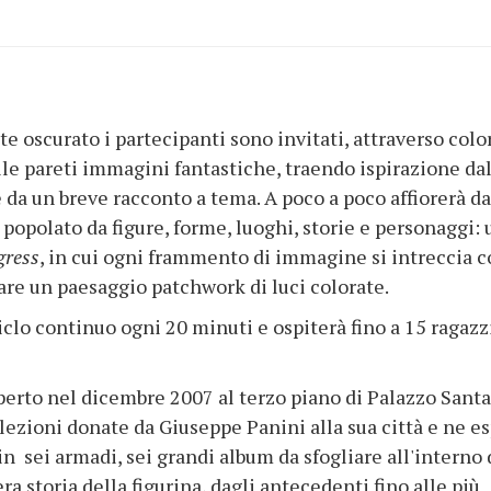
 oscurato i partecipanti sono invitati, attraverso colo
lle pareti immagini fantastiche, traendo ispirazione dal
 da un breve racconto a tema. A poco a poco affiorerà da
 popolato da figure, forme, luoghi, storie e personaggi:
gress
, in cui ogni frammento di immagine si intreccia 
are un paesaggio patchwork di luci colorate.
ciclo continuo ogni 20 minuti e ospiterà fino a 15 ragazz
aperto nel dicembre 2007 al terzo piano di Palazzo Santa
llezioni donate da Giuseppe Panini alla sua città e ne e
in sei armadi, sei grandi album da sfogliare all'interno 
ra storia della figurina, dagli antecedenti fino alle più