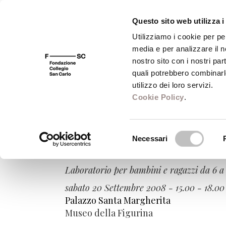
Questo sito web utilizza i
Utilizziamo i cookie per pe
media e per analizzare il no
FSC 400
Fondazione
Bibliot
nostro sito con i nostri par
quali potrebbero combinarl
utilizzo dei loro servizi.
Cookie Policy
.
Sabato Modena
Selezione
Necessari
del
Fantasie fluorescenti sul f
consenso
Laboratorio per bambini e ragazzi da 6 a
sabato 20 Settembre 2008 - 15.00 - 18.00
Palazzo Santa Margherita
Museo della Figurina