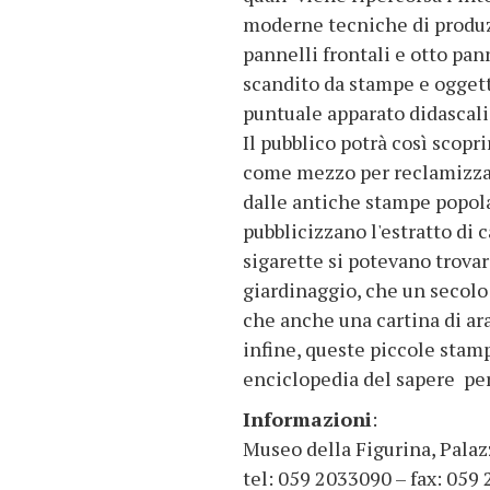
moderne tecniche di produzi
pannelli frontali e otto pan
scandito da stampe e oggetti
puntuale apparato didascali
Il pubblico potrà così scopr
come mezzo per reclamizzare
dalle antiche stampe popolar
pubblicizzano l'estratto di c
sigarette si potevano trovare
giardinaggio, che un secolo
che anche una cartina di ara
infine, queste piccole stam
enciclopedia del sapere pe
Informazioni
:
Museo della Figurina, Pala
tel: 059 2033090 – fax: 059