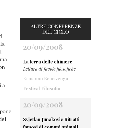
ALTRE CONFERENZE
DEL CICLO
ri
la
20/09/2008
l
 una
La terra delle chimere
con
Lettura di favole filosofiche
Ermanno Bencivenga
i a
Festival Filosofia
20/09/2008
spone
dei
Svjetlan Junakovic Ritratti
famosi di comuni animali