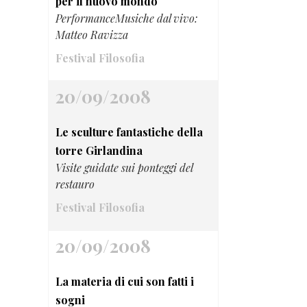
per il nuovo mondo
PerformanceMusiche dal vivo:
Matteo Ravizza
Festival Filosofia
20/09/2008
Le sculture fantastiche della
torre Girlandina
Visite guidate sui ponteggi del
restauro
Festival Filosofia
20/09/2008
La materia di cui son fatti i
sogni