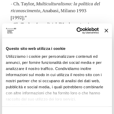
- Ch. Taylor,
Multiculturalismo: la politica del
riconoscimento
, Anabasi, Milano 1993
[1992];*
- Ch. Taylor,
Le radici dell'Io: la costruzione
dell'identità
, Feltrinelli, Milano, 1993
[1989];*
- S. Veca,
Questioni di giustizia
, Pratiche,
Questo sito web utilizza i cookie
Parma, 1985;*
Utilizziamo i cookie per personalizzare contenuti ed
- M. Walzer,
Sfere di giustizia
, Feltrinelli,
annunci, per fornire funzionalità dei social media e per
Milano, 1987 [1983];*
analizzare il nostro traffico. Condividiamo inoltre
- B. Williams,
Sorte morale
, Il Saggiatore,
informazioni sul modo in cui utilizza il nostro sito con i
Milano, 1987 [1981];*
nostri partner che si occupano di analisi dei dati web,
- B. Williams,
L'etica e i limiti della filosofia
,
pubblicità e social media, i quali potrebbero combinarle
Laterza, Roma-Bari, 1987 [1985];*
con altre informazioni che ha fornito loro o che hanno
- B. Williams,
Problemi dell'io
, Il Saggiatore,
raccolto dal suo utilizzo dei loro servizi.
Cookie Policy
.
Milano, 1990 [1977];
- I. M. Young,
Le politiche della differenza
,
Selezione