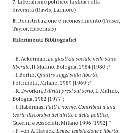
7.
Liberalismo politico: la sfida della
diversità (Rawls, Larmore)
8.
Redistribuzione e riconoscimento (Fraser,
Taylor, Habermas)
Riferimenti Bibliografici
- B. Ackerman,
La giustizia sociale nello stato
liberale
, Il Mulino, Bologna, 1984 [1980];*
- I. Berlin,
Quattro saggi sulla libertà
,
Feltrinelli, Milano, 1989 [1969];*
- R. Dworkin,
I diritti presi sul serio
, Il Mulino,
Bologna, 1982 [1977];
- J. Habermas,
Fatti e norme. Contributi a una
teoria discorsiva del diritto e della politica
,
Guerini e Associati, Milano 1996 [1992];*
- F. von A. Hayeck,
Legge, legislazione e libertà
,