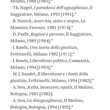
Milano, 1988 [1981];*
- Th. Nagel,
I paradossi dell'uguaglianza
, Il
Saggiatore, Milano, 1993 [1991];*
- R. Nozick,
Anarchia, stato e utopia
, Le
Monnier, Firenze, 1981 [1974];*
- D. Parfit,
Ragioni e persone
, Il Saggiatore,
Milano, 1989 [1984];*
- J. Rawls,
Una teoria della giustizia
,
Feltrinelli, Milano 1982 [1971];*
- J. Rawls,
Liberalismo politico
, Comunità,
Milano, 1994 [1993];*
- M. J. Sandel,
Il liberalismo e i limiti della
giustizia
, Feltrinelli, Milano, 1994 [1982];*
- A. Sen,
Scelta, benessere, equità
, Il Mulino,
Bologna, 1985 [1982];
- A. Sen,
La disuguaglianza
, Il Mulino,
Bologna, Bologna, 1994 [1992];*