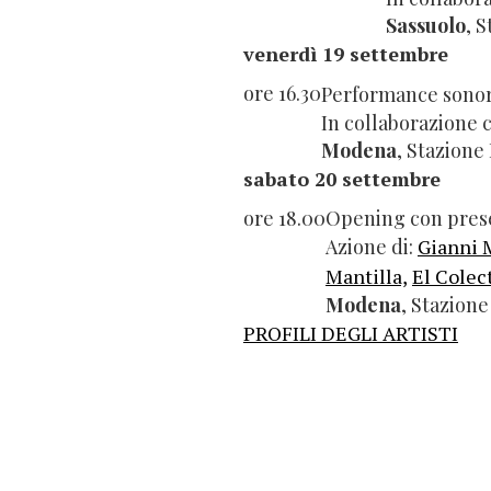
Sassuolo
, 
venerdì 19 settembre
ore 16.30
Performance sonor
In collaborazione 
Modena
, Stazione
sabato 20 settembre
ore 18.00
Opening con prese
Azione di:
Gianni 
Mantilla,
El Colec
Modena
, Stazione
PROFILI DEGLI ARTISTI