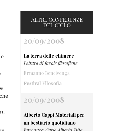
ALTRE CONFERENZE
DEL CICLO
20/09/2008
 e
La terra delle chimere
Lettura di favole filosofiche
,
Ermanno Bencivenga
Festival Filosofia
ne
 che
20/09/2008
i,
Alberto Cappi Materiali per
un bestiario quotidiano
ni
,
Introduce: Carlo Alberto Sitta