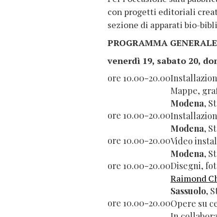
con progetti editoriali creat
sezione di apparati bio-bibli
PROGRAMMA GENERALE
venerdì 19, sabato 20, d
ore 10.00-20.00
Installazi
Mappe, graf
Modena
, S
ore 10.00-20.00
Installazion
Modena
, S
ore 10.00-20.00
Video instal
Modena
, S
ore 10.00-20.00
Disegni, fot
Raimond Ch
Sassuolo
, 
ore 10.00-20.00
Opere su c
In collabor