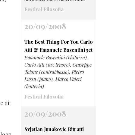
Festival Filosofia
20/09/2008
The Best Thing For You Carlo
Atti & Emanuele Basentini 5et
Emanuele Basentini (chitarra),
Carlo Atti (sax tenore), Giuseppe
Talone (contrabbasso), Pietro
Lussu (piano), Marco Valeri
(batteria)
Festival Filosofia
e di:
20/09/2008
Svjetlan Junakovic Ritratti
alogo