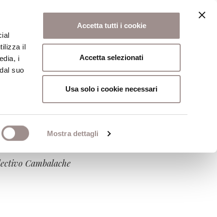
Accetta tutti i cookie
ial
ilizza il
osi
Collegio
Scuola Alti Studi
Accetta selezionati
edia, i
 dal suo
Usa solo i cookie necessari
Mostra dettagli
lectivo Cambalache