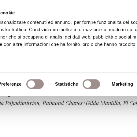
 cookie
rsonalizzare contenuti ed annunci, per fornire funzionalità dei soc
stro traffico. Condividiamo inoltre informazioni sul modo in cui ut
eca
Centro Culturale
Centro Studi Religi
tner che si occupano di analisi dei dati web, pubblicità e social m
e con altre informazioni che ha fornito loro o che hanno raccolto
Preferenze
Statistiche
Marketing
rte pubblica
ria Papadimitriou, Raimond Chaves+Gilda Mantilla, El Co