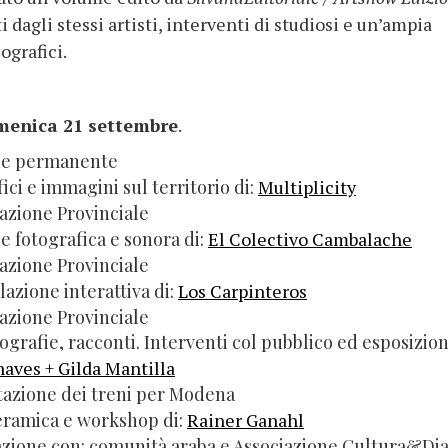
i dagli stessi artisti, interventi di studiosi e un’ampia
ografici.
omenica 21 settembre
.
one permanente
ici e immagini sul territorio di:
Multiplicity
tazione Provinciale
e fotografica e sonora di:
El Colectivo Cambalache
tazione Provinciale
lazione interattiva di:
Los Carpinteros
tazione Provinciale
ografie, racconti. Interventi col pubblico ed esposizion
aves + Gilda Mantilla
Stazione dei treni per Modena
eramica e workshop di:
Rainer Ganahl
azione con: comunità araba e Associazione Cultura&Di