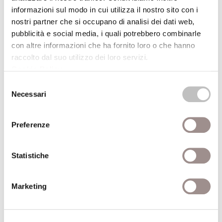
Patto di sale Comics e disegni fantastici del
informazioni sul modo in cui utilizza il nostro sito con i
gruppo Canicola
nostri partner che si occupano di analisi dei dati web,
Festival Filosofia
pubblicità e social media, i quali potrebbero combinarle
con altre informazioni che ha fornito loro o che hanno
20/09/2008
raccolto dal suo utilizzo dei loro servizi.
Cookie Policy
.
Fantasia come progetto
Selezione
Festival Filosofia
Necessari
del
consenso
20/09/2008
Preferenze
Attraverso la finestra Fotografie di Giorgio
Statistiche
Barrera
Festival Filosofia
Marketing
20/09/2008