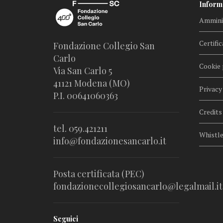
Inform
Amminis
Certific
Fondazione Collegio San
Carlo
Cookie 
Via San Carlo 5
41121 Modena (MO)
Privacy
P.I. 00641060363
Credits
tel. 059.421211
Whistl
info@fondazionesancarlo.it
Posta certificata (PEC)
fondazionecollegiosancarlo@legalmail.it
Seguici