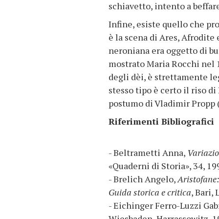
schiavetto, intento a beffare
Infine, esiste quello che p
è la scena di Ares, Afrodite 
neroniana era oggetto di 
mostrato Maria Rocchi nel 1
degli dèi, è strettamente le
stesso tipo è certo il riso d
postumo di Vladimir Propp (1
Riferimenti Bibliografici
- Beltrametti Anna,
Variazion
«Quaderni di Storia», 34, 19
- Brelich Angelo,
Aristofane
Guida storica e critica
, Bari,
- Eichinger Ferro-Luzzi Gab
Wiesbaden, Harrassowitz, 1