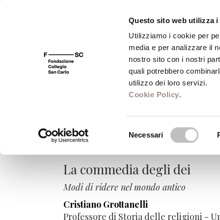
Questo sito web utilizza i
Utilizziamo i cookie per pe
media e per analizzare il no
FSC 400
Fondazione
Bibliot
nostro sito con i nostri par
quali potrebbero combinarl
utilizzo dei loro servizi.
Cookie Policy
.
Il sorriso dello sp
Selezione
dell'Occidente
Necessari
del
consenso
La commedia degli dei
Modi di ridere nel mondo antico
Cristiano Grottanelli
Professore di Storia delle religioni - U