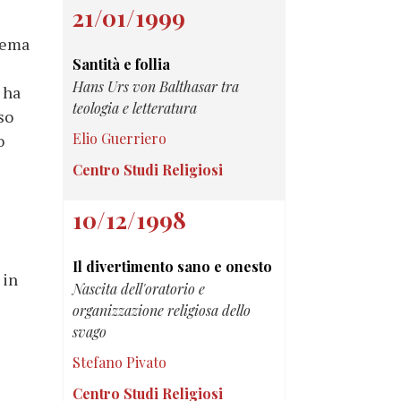
21/01/1999
blema
Santità e follia
Hans Urs von Balthasar tra
 ha
teologia e letteratura
so
Elio Guerriero
o
e
Centro Studi Religiosi
10/12/1998
Il divertimento sano e onesto
, in
Nascita dell'oratorio e
organizzazione religiosa dello
svago
Stefano Pivato
Centro Studi Religiosi