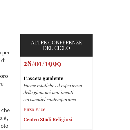
ALTRE CONFERENZE
DEL CICLO
a per
 di
28/01/1999
loro
L'asceta gaudente
so
Forme estatiche ed esperienza
della gioia nei movimenti
carismatici contemporanei
Enzo Pace
e che
a è,
Centro Studi Religiosi
colo