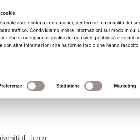
 cookie
rsonalizzare contenuti ed annunci, per fornire funzionalità dei soc
stro traffico. Condividiamo inoltre informazioni sul modo in cui ut
eca
Centro Culturale
Centro Studi Religi
tner che si occupano di analisi dei dati web, pubblicità e social m
e con altre informazioni che ha fornito loro o che hanno raccolto
irito. Riso e comicità nel
Preferenze
Statistiche
Marketing
niversità di Firenze