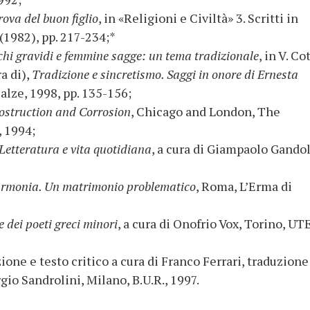
rova del buon figlio
, in «Religioni e Civiltà» 3. Scritti in
1982), pp. 217-234;*
hi gravidi e femmine sagge: un tema tradizionale
, in V. Co
a di),
Tradizione e sincretismo. Saggi in onore di Ernesta
alze, 1998, pp. 135-156;
Costruction and Corrosion
, Chicago and London, The
, 1994;
 Letteratura e vita quotidiana
, a cura di Giampaolo Gandol
rmonia. Un matrimonio problematico
, Roma, L’Erma di
e dei poeti greci minori
, a cura di Onofrio Vox, Torino, UT
zione e testo critico a cura di Franco Ferrari, traduzione
gio Sandrolini, Milano, B.U.R., 1997.