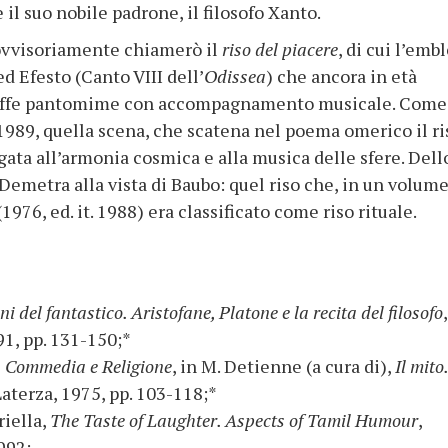
 il suo nobile padrone, il filosofo Xanto.
rovvisoriamente chiamerò il
riso del piacere
, di cui l’em
ed Efesto (Canto VIII dell’
Odissea
) che ancora in età
buffe pantomime con accompagnamento musicale. Come
989, quella scena, che scatena nel poema omerico il ri
gata all’armonia cosmica e alla musica delle sfere. Dell
i Demetra alla vista di Baubo: quel riso che, in un volum
976, ed. it. 1988) era classificato come riso rituale.
i del fantastico. Aristofane, Platone e la recita del filosofo
91, pp. 131-150;*
: Commedia e Religione
, in M. Detienne (a cura di),
Il mito.
 Laterza, 1975, pp. 103-118;*
riella,
The Taste of Laughter. Aspects of Tamil Humour
,
992;