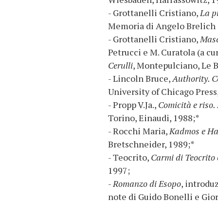
- Grottanelli Cristiano,
La p
Memoria di Angelo Brelich (
- Grottanelli Cristiano,
Masc
Petrucci e M. Curatola (a cur
Cerulli
, Montepulciano, Le B
- Lincoln Bruce,
Authority. 
University of Chicago Press
- Propp V.Ja.,
Comicità e riso.
Torino, Einaudi, 1988;*
- Rocchi Maria,
Kadmos e Ha
Bretschneider, 1989;*
- Teocrito,
Carmi di Teocrito 
1997;
-
Romanzo di Esopo
, introdu
note di Guido Bonelli e Gior