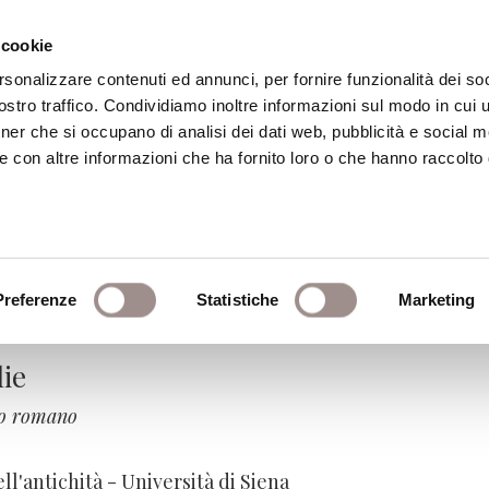
 cookie
rsonalizzare contenuti ed annunci, per fornire funzionalità dei soc
stro traffico. Condividiamo inoltre informazioni sul modo in cui ut
eca
Centro Culturale
Centro Studi Religi
tner che si occupano di analisi dei dati web, pubblicità e social m
e con altre informazioni che ha fornito loro o che hanno raccolto
oggettività. Trasformazion
sofica
Preferenze
Statistiche
Marketing
lie
do romano
ell'antichità - Università di Siena