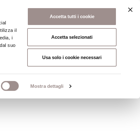
Accetta tutti i cookie
ial
ilizza il
osi
Collegio
Scuola Alti Studi
Accetta selezionati
edia, i
 dal suo
Usa solo i cookie necessari
i dell'individuo
Mostra dettagli