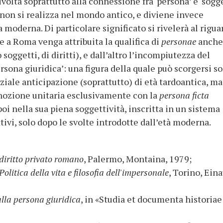
ivolta soprattutto alla connessione fra ‘persona’ e ‘sogg
 non si realizza nel mondo antico, e diviene invece
 moderna. Di particolare significato si rivelerà al rigua
he a Roma venga attribuita la qualifica di
personae
anche 
 soggetti, di diritti), e dall’altro l’incompiutezza del
sona giuridica’: una figura della quale può scorgersi so
iale anticipazione (soprattutto) di età tardoantica, m
 nozione unitaria esclusivamente con la
persona ficta
oi nella sua piena soggettività, inscritta in un sistema
ttivi, solo dopo le svolte introdotte dall’età moderna.
diritto privato romano
, Palermo, Montaina, 1979;
olitica della vita e filosofia dell'impersonale
, Torino, Eina
lla persona giuridica
, in «Studia et documenta historiae