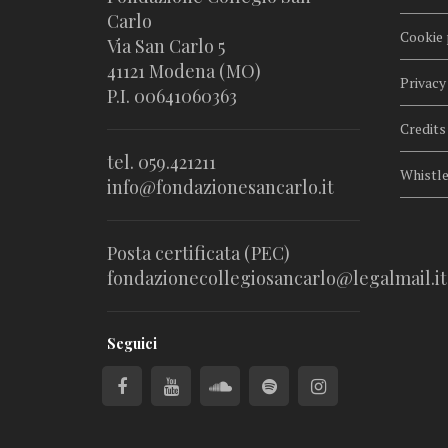
Carlo
Cookie 
Via San Carlo 5
41121 Modena (MO)
Privacy
P.I. 00641060363
Credits
tel. 059.421211
Whistl
info@fondazionesancarlo.it
Posta certificata (PEC)
fondazionecollegiosancarlo@legalmail.it
Seguici