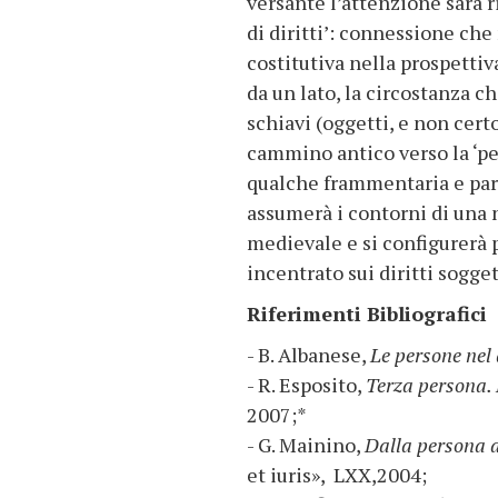
versante l’attenzione sarà r
di diritti’: connessione che
costitutiva nella prospettiva
da un lato, la circostanza c
schiavi (oggetti, e non certo
cammino antico verso la ‘per
qualche frammentaria e parz
assumerà i contorni di una
medievale e si configurerà p
incentrato sui diritti sogge
Riferimenti Bibliografici
- B. Albanese,
Le persone nel 
- R. Esposito,
Terza persona. P
2007;*
- G. Mainino,
Dalla persona a
et iuris», LXX,2004;