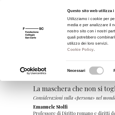
Questo sito web utilizza i
Utilizziamo i cookie per pe
media e per analizzare il no
FSC 400
Fondazione
Bibliot
nostro sito con i nostri par
quali potrebbero combinarl
utilizzo dei loro servizi.
Cookie Policy
.
Il ritorno della s
Selezione
nella cultura filo
Necessari
del
consenso
La maschera che non si tog
Considerazioni sulla «persona» nel mon
Emanuele Stolfi
Professore di Diritto romano e diritti d