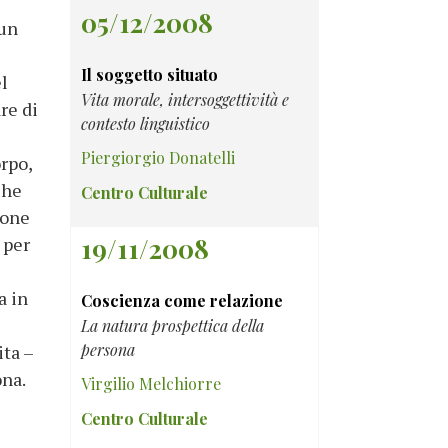
05/12/2008
sun
Il soggetto situato
l
Vita morale, intersoggettività e
re di
contesto linguistico
Piergiorgio Donatelli
orpo,
che
Centro Culturale
ione
19/11/2008
 per
a in
Coscienza come relazione
La natura prospettica della
persona
ita –
ona.
Virgilio Melchiorre
Centro Culturale