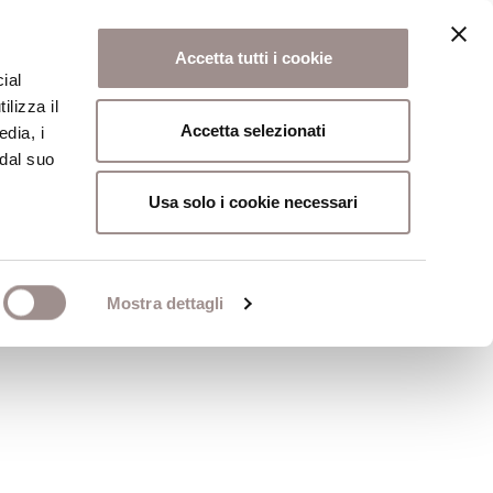
Accetta tutti i cookie
ial
ilizza il
osi
Collegio
Scuola Alti Studi
Accetta selezionati
edia, i
 dal suo
Usa solo i cookie necessari
i dell'individuo
Mostra dettagli