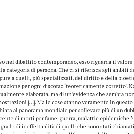
so nel dibattito contemporaneo, esso riguarda il valore
a categoria di persona. Che ci si riferisca agli ambiti d
pure a quelli, più specializzati, del diritto e della bioeti
timazione per ogni discorso ‘teoreticamente corretto’. N
ttualmente elaborata, ma di un’evidenza che sembra no
imostrazioni […]. Ma le cose stanno veramente in questo
hiata al panorama mondiale per sollevare più di un dub
scente di morti per fame, guerra, malattie epidemiche è
rado di ineffettualità di quelli che sono stati chiamat