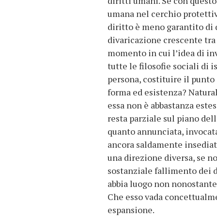
diritti umani. Se con questo
umana nel cerchio protettiv
diritto è meno garantito di
divaricazione crescente tra 
momento in cui l’idea di inv
tutte le filosofie sociali d
persona, costituire il punto 
forma ed esistenza? Natura
essa non è abbastanza estesa
resta parziale sul piano del
quanto annunciata, invocata
ancora saldamente insediata
una direzione diversa, se no
sostanziale fallimento dei d
abbia luogo non nonostant
Che esso vada concettualmen
espansione.