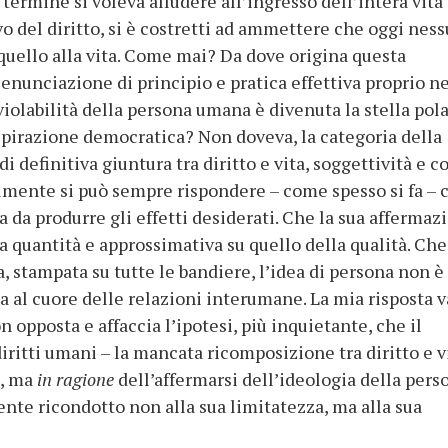
 termine si voleva alludere all’ingresso dell’intera vita
o del diritto, si è costretti ad ammettere che oggi nes
 quello alla vita. Come mai? Da dove origina questa
enunciazione di principio e pratica effettiva proprio ne
iolabilità della persona umana è divenuta la stella pola
i ispirazione democratica? Non doveva, la categoria della
di definitiva giuntura tra diritto e vita, soggettività e c
lmente si può sempre rispondere – come spesso si fa – 
 da produrre gli effetti desiderati. Che la sua affermaz
la quantità e approssimativa su quello della qualità. Che
, stampata su tutte le bandiere, l’idea di persona non è
 al cuore delle relazioni interumane. La mia risposta v
n opposta e affaccia l’ipotesi, più inquietante, che il
iritti umani – la mancata ricomposizione tra diritto e v
e, ma
in ragione
dell’affermarsi dell’ideologia della pers
te ricondotto non alla sua limitatezza, ma alla sua