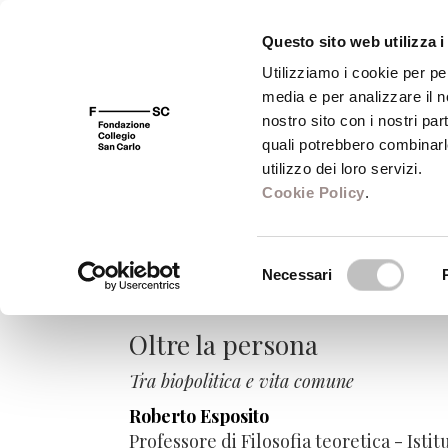
Questo sito web utilizza i
Utilizziamo i cookie per pe
media e per analizzare il no
FSC 400
Fondazione
Bibliot
nostro sito con i nostri par
quali potrebbero combinarl
utilizzo dei loro servizi.
Cookie Policy
.
Il ritorno della s
Selezione
nella cultura filo
Necessari
del
consenso
Oltre la persona
Tra biopolitica e vita comune
Roberto Esposito
Professore di Filosofia teoretica - Ist