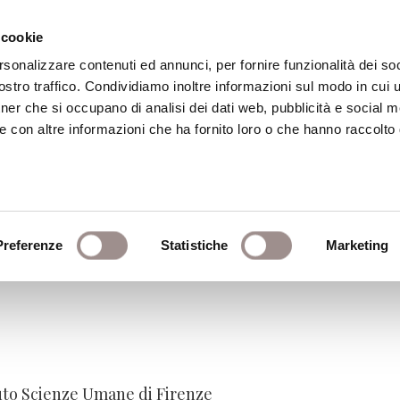
 cookie
rsonalizzare contenuti ed annunci, per fornire funzionalità dei soc
stro traffico. Condividiamo inoltre informazioni sul modo in cui ut
eca
Centro Culturale
Centro Studi Religi
tner che si occupano di analisi dei dati web, pubblicità e social m
e con altre informazioni che ha fornito loro o che hanno raccolto
oggettività. Trasformazion
sofica
Preferenze
Statistiche
Marketing
ituto Scienze Umane di Firenze