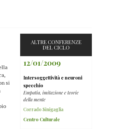
ALTRE CONFERENZE
DEL CICLO
12/01/2009
ella
ca,
Intersoggettività e neuroni
on si
specchio
n
Empatia, imitazione e teorie
della mente
bio
Corrado Sinigaglia
Centro Culturale
i