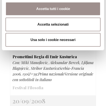
20/09/2008
Accetta tutti i cookie
Nervo&Tes Like a bag
Videoinstallazione e performance
Accetta selezionati
Festival Filosofia
Usa solo i cookie necessari
20/09/2008
Promettimi Regia di Emir Kusturica
Con: Miki Manojlovic, Aleksandar Bercek, Ljiljana
Blagojevic, Stribor KusturicaSerbia-Francia
2006, 130&#39;Prima nazionaleVersione originale
con sottotitoli in italiano
Festival Filosofia
20/09/2008