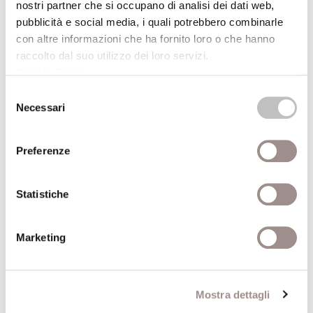
nostri partner che si occupano di analisi dei dati web,
pubblicità e social media, i quali potrebbero combinarle
20/09/2008
con altre informazioni che ha fornito loro o che hanno
raccolto dal suo utilizzo dei loro servizi.
Fantasia come progetto
Cookie Policy
.
Festival Filosofia
Selezione
Necessari
del
20/09/2008
consenso
Preferenze
Attraverso la finestra Fotografie di Giorgio
Barrera
Festival Filosofia
Statistiche
20/09/2008
Marketing
Sandy Skoglund True Fiction
Festival Filosofia
Mostra dettagli