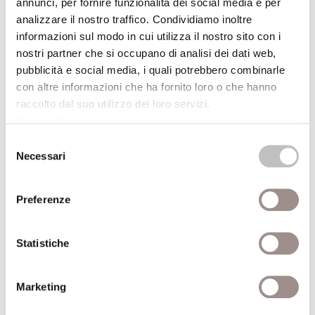
annunci, per fornire funzionalità dei social media e per
Spettacolo di teatro-danza
analizzare il nostro traffico. Condividiamo inoltre
Festival Filosofia
informazioni sul modo in cui utilizza il nostro sito con i
nostri partner che si occupano di analisi dei dati web,
20/09/2008
pubblicità e social media, i quali potrebbero combinarle
con altre informazioni che ha fornito loro o che hanno
raccolto dal suo utilizzo dei loro servizi.
metropoliTANA
Cookie Policy
.
Viaggio audiovisivo attraverso otto immaginarie
Selezione
fermate della metropolitana
Necessari
del
Festival Filosofia
consenso
Preferenze
20/09/2008
Il mare ..... in una stanza
Statistiche
Animazione scientifica per ragazzi da 6 a 11 anni
Festival Filosofia
Marketing