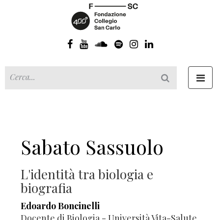
Toggl
navig
Sabato Sassuolo
L'identità tra biologia e
biografia
Edoardo Boncinelli
Docente di Biologia - Università Vita-Salute