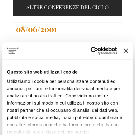
ALTRE CONFERENZE DEL CICLO
08/06/2001
La formazione rituale della comunita'
Sull'insediamento del Presidente G.W. Bush
Christoph Wulf
Questo sito web utilizza i cookie
Scuola Alti Studi
Utilizziamo i cookie per personalizzare contenuti ed
01/06/2001
annunci, per fornire funzionalità dei social media e per
analizzare il nostro traffico. Condividiamo inoltre
informazioni sul modo in cui utilizza il nostro sito con i
Alle origini della globalizzazione
nostri partner che si occupano di analisi dei dati web,
L'incrocio di mondi della Monarchia cattolica,
pubblicità e social media, i quali potrebbero combinarle
1580-1640
con altre informazioni che ha fornito loro o che hanno
Serge Gruzinski
raccolto dal suo utilizzo dei loro servizi.