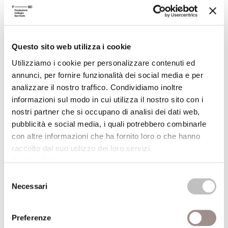
La materia di cui son fatti i sogni
Gioco di ruolo
Festival Filosofia
Questo sito web utilizza i cookie
Utilizziamo i cookie per personalizzare contenuti ed
20/09/2008
annunci, per fornire funzionalità dei social media e per
analizzare il nostro traffico. Condividiamo inoltre
informazioni sul modo in cui utilizza il nostro sito con i
Eduardo Arroyo Fantomas e altre storie
nostri partner che si occupano di analisi dei dati web,
dipinte
pubblicità e social media, i quali potrebbero combinarle
Festival Filosofia
con altre informazioni che ha fornito loro o che hanno
raccolto dal suo utilizzo dei loro servizi.
20/09/2008
Cookie Policy
.
Selezione
Patto di sale Comics e disegni fantastici del
Necessari
del
gruppo Canicola
consenso
Festival Filosofia
Preferenze