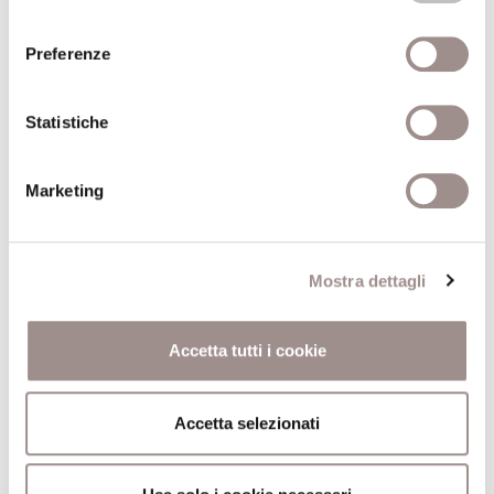
Centro Studi Religiosi
consenso
Preferenze
10/01/2006
Statistiche
Il diritto divino dell'Islam
Fonti dell'obbedienza e interpretazione della legge
Marketing
Silvio Ferrari
Centro Studi Religiosi
Mostra dettagli
29/11/2005
Accetta tutti i cookie
Tra legge e coscienza
Trasformazioni dell'obbedienza dal Medioevo alla
prima età moderna
Accetta selezionati
Paolo Prodi
Centro Studi Religiosi