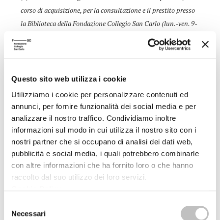
corso di acquisizione, per la consultazione e il prestito presso
la Biblioteca della Fondazione Collegio San Carlo (lun.-ven. 9-
19)
Presso la sede della Biblioteca, dopo una settimana dalla data
della conferenza, è possibile ascoltarne la registrazione.
Questo sito web utilizza i cookie
Utilizziamo i cookie per personalizzare contenuti ed
annunci, per fornire funzionalità dei social media e per
ALTRE CONFERENZE DEL CICLO
analizzare il nostro traffico. Condividiamo inoltre
informazioni sul modo in cui utilizza il nostro sito con i
24/01/2006
nostri partner che si occupano di analisi dei dati web,
pubblicità e social media, i quali potrebbero combinarle
con altre informazioni che ha fornito loro o che hanno
L'obbedienza è una virtù?
raccolto dal suo utilizzo dei loro servizi.
Autonomia e vincoli nell'esperienza
Cookie Policy
.
contemporanea
Selezione
Salvatore Natoli
Necessari
del