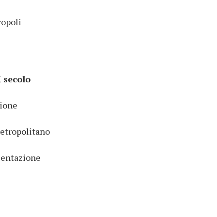
ropoli
X secolo
zione
etropolitano
esentazione