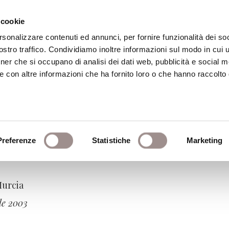
 cookie
rsonalizzare contenuti ed annunci, per fornire funzionalità dei soc
stro traffico. Condividiamo inoltre informazioni sul modo in cui ut
eca
Centro Culturale
Centro Studi Religi
tner che si occupano di analisi dei dati web, pubblicità e social m
e con altre informazioni che ha fornito loro o che hanno raccolto
emico 2002 - 2003
Preferenze
Statistiche
Marketing
oli
Murcia
le 2003