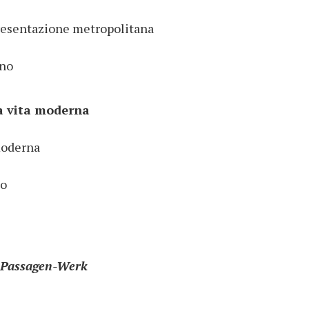
presentazione metropolitana
rno
la vita moderna
moderna
to
 Passagen-Werk