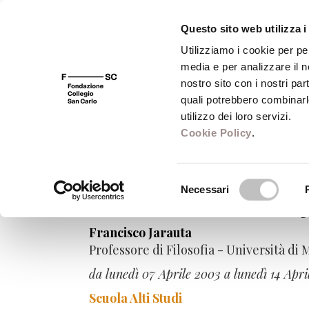
Questo sito web utilizza i
Utilizziamo i cookie per pe
media e per analizzare il no
FSC 400
Fondazione
Bibliot
nostro sito con i nostri par
quali potrebbero combinarl
utilizzo dei loro servizi.
Cookie Policy
.
Corsi Anno Accad
Selezione
Necessari
del
Storia e forme della metrop
consenso
Francisco Jarauta
Professore di Filosofia - Università di 
da lunedì 07 Aprile 2003 a lunedì 14 Apri
Scuola Alti Studi