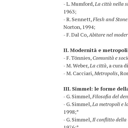
- L. Mumford,
La città nella s
1963;
- R. Sennett,
Flesh and Stone:
Norton, 1994;
- F. Dal Co,
Abitare nel mode
II. Modernità e metropoli
- F. Tönnies,
Comunità e soci
- M. Weber,
La città
, a cura 
- M. Cacciari,
Metropolis
, Ro
III. Simmel: le forme del
- G. Simmel,
Filosofia del de
- G. Simmel,
La metropoli e la
1998;*
- G. Simmel,
Il conflitto del
1976;*