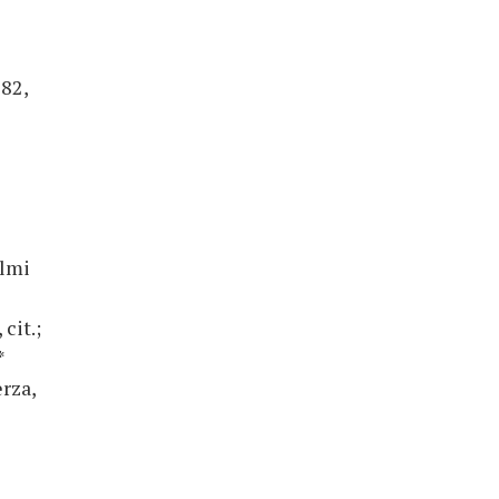
82,
elmi
, cit.;
*
erza,