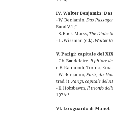
IV. Walter Benjamin: Da
- W. Benjamin,
Das Passage
Band V.1;*
- S. Buck-Morss,
The Dialecti
- H. Wissman (ed.),
Walter Be
V. Parigi: capitale del XI
- Ch. Baudelaire,
Il pittore d
e E. Raimondi, Torino, Eina
- W. Benjamin,
Paris, die Ha
trad. it.
Parigi, capitale del X
- E. Hobsbawm,
Il trionfo de
1976;*
VI. Lo sguardo di Manet