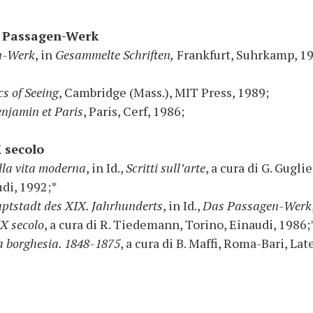
s Passagen-Werk
n-Werk
, in
Gesammelte Schriften,
Frankfurt, Suhrkamp, 19
cs of Seeing
, Cambridge (Mass.), MIT Press, 1989;
njamin et Paris
, Paris, Cerf, 1986;
X secolo
ella vita moderna
, in Id.,
Scritti sull’arte
, a cura di G. Gugli
udi, 1992;*
uptstadt des XIX. Jahrhunderts
, in Id.,
Das Passagen-Werk
IX secolo
, a cura di R. Tiedemann, Torino, Einaudi, 1986;
lla borghesia. 1848-1875
, a cura di B. Maffi, Roma-Bari, Lat