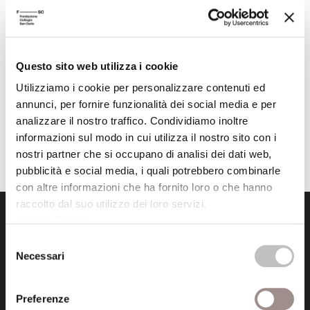
La formazione dello spirito scientifico
Autore
Gaston Bachelard
Editore
Cortina
Questo sito web utilizza i cookie
Anno pubblicazione
1995
Utilizziamo i cookie per personalizzare contenuti ed
annunci, per fornire funzionalità dei social media e per
Anno recensione
1995
analizzare il nostro traffico. Condividiamo inoltre
Recensito da
Stefano Suozzi
informazioni sul modo in cui utilizza il nostro sito con i
nostri partner che si occupano di analisi dei dati web,
pubblicità e social media, i quali potrebbero combinarle
con altre informazioni che ha fornito loro o che hanno
raccolto dal suo utilizzo dei loro servizi.
Cookie Policy
.
Selezione
Necessari
del
consenso
Fondazione Collegio San Carlo
Preferenze