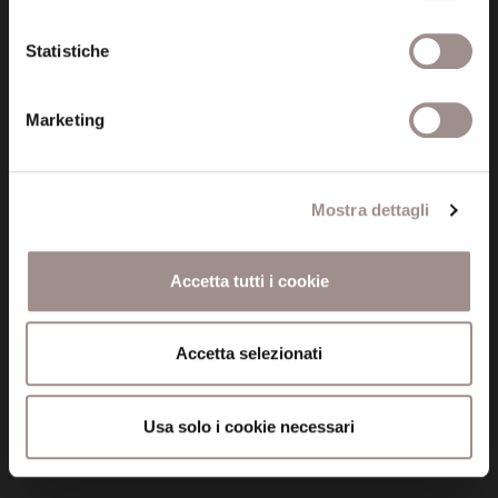
Via San Carlo 5
41121 Modena (MO)
Statistiche
P.I. 00641060363
Marketing
tel. 059.421211
info@fondazionesancarlo.it
Mostra dettagli
Posta certificata (PEC)
fondazionecollegiosancarlo@legalmail.it
Accetta tutti i cookie
Seguici
Accetta selezionati
Usa solo i cookie necessari
Informazioni