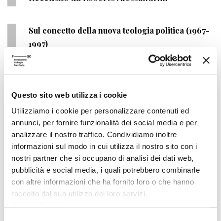
Sul concetto della nuova teologia politica (1967-
1997)
Autore
Johan Baptist Metz
Editore
Queriniana
Anno pubblicazione
1998
Questo sito web utilizza i cookie
Utilizziamo i cookie per personalizzare contenuti ed
Anno recensione
1999
annunci, per fornire funzionalità dei social media e per
Recensito da
Brunetto Salvarani
analizzare il nostro traffico. Condividiamo inoltre
informazioni sul modo in cui utilizza il nostro sito con i
nostri partner che si occupano di analisi dei dati web,
Io sono la verità
pubblicità e social media, i quali potrebbero combinarle
Per una filosofia del cristianesimo
con altre informazioni che ha fornito loro o che hanno
raccolto dal suo utilizzo dei loro servizi.
Autore
Michel Henry
Cookie Policy
.
Editore
Queriniana
Selezione