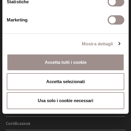
Statistiche
tel. 059.421211
info@fondazionesancarlo.it
Marketing
Posta certificata (PEC)
Mostra dettagli
fondazionecollegiosancarlo@legalmail.it
Accetta tutti i cookie
Seguici
Accetta selezionati
Informazioni
Usa solo i cookie necessari
Amministrazione trasparente
Certificazioni