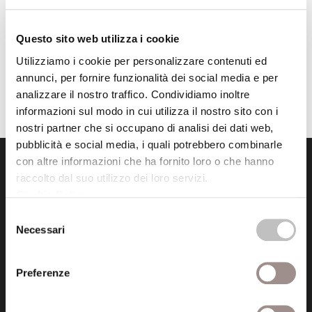
cultura dell'Occidente
Centro Studi Religiosi
Questo sito web utilizza i cookie
ottobre 1995 - aprile 1996
Utilizziamo i cookie per personalizzare contenuti ed
annunci, per fornire funzionalità dei social media e per
«
1
2
3
4
5
analizzare il nostro traffico. Condividiamo inoltre
informazioni sul modo in cui utilizza il nostro sito con i
nostri partner che si occupano di analisi dei dati web,
pubblicità e social media, i quali potrebbero combinarle
con altre informazioni che ha fornito loro o che hanno
raccolto dal suo utilizzo dei loro servizi.
Cookie Policy
.
Selezione
Necessari
del
Fondazione Collegio San Carlo
consenso
Via San Carlo 5
Preferenze
41121 Modena (MO)
P.I. 00641060363