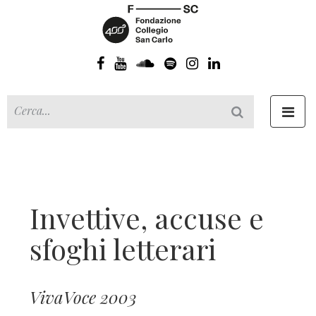
Toggl
navig
Invettive, accuse e
sfoghi letterari
VivaVoce 2003