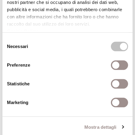
17/03/2003
nostri partner che si occupano di analisi dei dati web,
pubblicità e social media, i quali potrebbero combinarle
con altre informazioni che ha fornito loro o che hanno
legge Abelardo e Eloisa
raccolto dal suo utilizzo dei loro servizi.
Sandra Ceccarelli
Cookie Policy
.
VivaVoce
Selezione
Necessari
del
consenso
Preferenze
23/03/2003
Statistiche
Marketing
legge Kafka
Renato Carpentieri
VivaVoce
Mostra dettagli