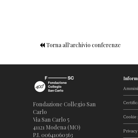
Torna all'archivio conferenze
Inform
Amminis
Certific
Fondazione Collegio San
Carlo
Cookie 
Via San Carlo 5
41121 Modena (MO)
Privacy
P.I. 00641060363