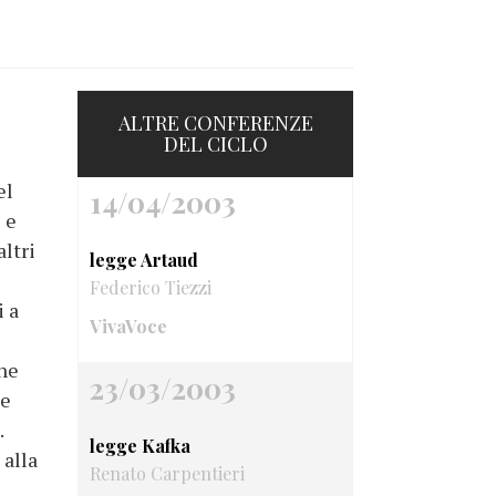
ALTRE CONFERENZE
DEL CICLO
el
14/04/2003
 e
altri
legge Artaud
Federico Tiezzi
i a
VivaVoce
che
23/03/2003
 e
.
legge Kafka
 alla
Renato Carpentieri