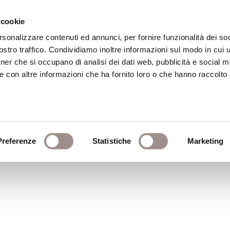
 cookie
rsonalizzare contenuti ed annunci, per fornire funzionalità dei soc
stro traffico. Condividiamo inoltre informazioni sul modo in cui ut
eca
Centro Culturale
Centro Studi Religi
tner che si occupano di analisi dei dati web, pubblicità e social m
e con altre informazioni che ha fornito loro o che hanno raccolto
e sfoghi letterari
Preferenze
Statistiche
Marketing