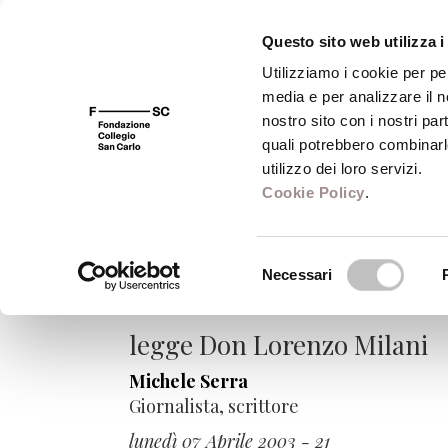
Questo sito web utilizza i
Utilizziamo i cookie per pe
media e per analizzare il no
FSC 400
Fondazione
Bibliot
nostro sito con i nostri par
quali potrebbero combinarl
utilizzo dei loro servizi.
Cookie Policy
.
Invettive, accuse 
Selezione
Necessari
del
VivaVoce 2003
consenso
legge Don Lorenzo Milani
Michele Serra
Giornalista, scrittore
lunedì 07 Aprile 2003 - 21