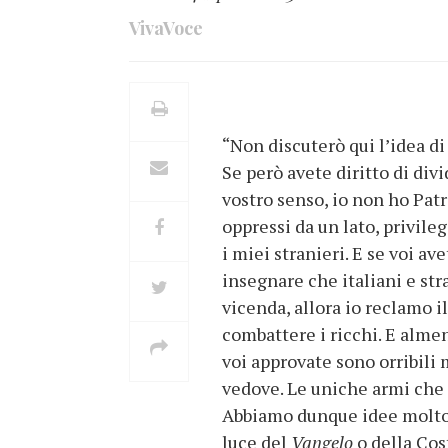
VivaVoce
“Non discuterò qui l’idea di
Se però avete diritto di divi
vostro senso, io non ho Patr
oppressi da un lato, privilegi
i miei stranieri. E se voi ave
insegnare che italiani e st
vicenda, allora io reclamo i
combattere i ricchi. E almen
voi approvate sono orribili 
vedove. Le uniche armi che a
Abbiamo dunque idee molto di
luce del
Vangelo
o della Cost