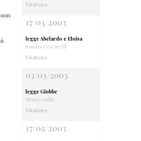
VivaVoce
a non
17/03/2003
legge Abelardo e Eloisa
sù
Sandra Ceccarelli
VivaVoce
03/03/2003
legge Giobbe
Moni Ovadia
VivaVoce
17/02/2003