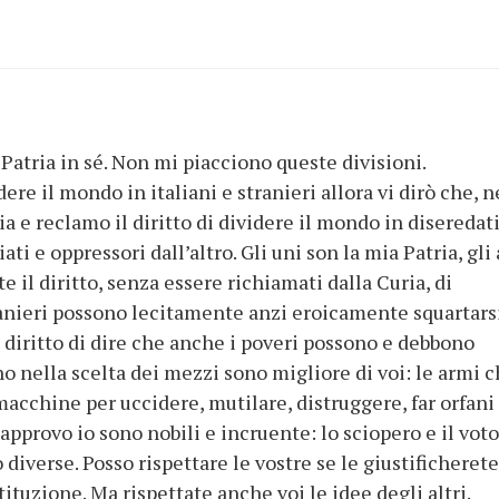
 Patria in sé. Non mi piacciono queste divisioni.
dere il mondo in italiani e stranieri allora vi dirò che, n
ia e reclamo il diritto di dividere il mondo in diseredati
ati e oppressori dall’altro. Gli uni son la mia Patria, gli 
te il diritto, senza essere richiamati dalla Curia, di
ranieri possono lecitamente anzi eroicamente squartars
l diritto di dire che anche i poveri possono e debbono
o nella scelta dei mezzi sono migliore di voi: le armi 
macchine per uccidere, mutilare, distruggere, far orfani
pprovo io sono nobili e incruente: lo sciopero e il voto
verse. Posso rispettare le vostre se le giustificherete
ituzione. Ma rispettate anche voi le idee degli altri.