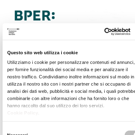
Riepilogo
Questo sito web utilizza i cookie
Anno
2017-2018
Utilizziamo i cookie per personalizzare contenuti ed annunci,
accademico
per fornire funzionalità dei social media e per analizzare il
nostro traffico. Condividiamo inoltre informazioni sul modo in
Tema
Politica
utilizza il nostro sito con i nostri partner che si occupano di
analisi dei dati web, pubblicità e social media, i quali potrebb
combinarle con altre informazioni che ha fornito loro o che
Periodo
febbraio - aprile 2018
hanno raccolto dal suo utilizzo dei loro servizi.
Cookie Policy
.
La partecipazione è libera e a
richiesta si rilasciano attestati di
Selezione
partecipazione. Il ciclo di lezioni 