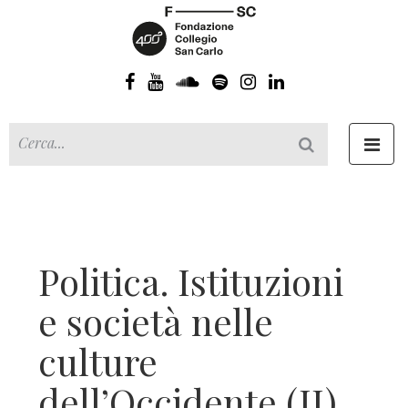
Toggl
navig
Politica. Istituzioni
e società nelle
culture
dell’Occidente (II)