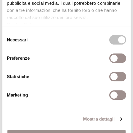
pubblicità e social media, i quali potrebbero combinarle
con altre informazioni che ha fornito loro o che hanno
23/04/1999
raccolto dal suo utilizzo dei loro servizi.
Cookie Policy
.
Selezione
Necessari
Da Locke a Rousseau
del
Il movimento della disappropriazione
consenso
Etienne Balibar
Preferenze
Scuola Alti Studi
Statistiche
Marketing
16/06/1999
Mostra dettagli
Le chiavi e la tiara
Immagini e simboli del papato medievale