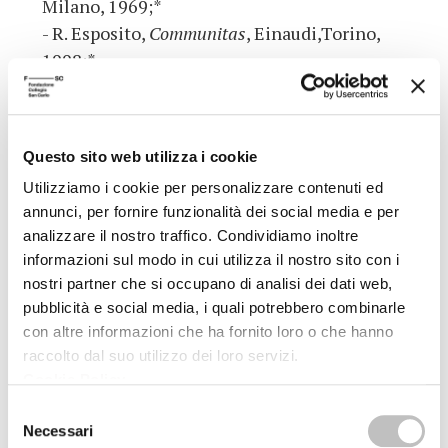
Milano, 1969;*
- R. Esposito,
Communitas
, Einaudi,Torino,
1998;*
- V. Goldschmidt,
Anthropologie et politique.
Les principes du système de Rousseau
,Vrin,
Paris, 1983;
Questo sito web utilizza i cookie
- H. Gouhier,
Les méditations métaphysiques de
Utilizziamo i cookie per personalizzare contenuti ed
Jean-Jacques Rousseau
, Vrin, Paris, 1984;*
annunci, per fornire funzionalità dei social media e per
- S. Kofman,
Le respect des femmes (Kant et
analizzare il nostro traffico. Condividiamo inoltre
Rousseau)
, Galilée, Paris, 1982;
informazioni sul modo in cui utilizza il nostro sito con i
- J. Locke,
Due trattati sul governo
, Utet,
nostri partner che si occupano di analisi dei dati web,
Torino, 1960;*
pubblicità e social media, i quali potrebbero combinarle
- J. Locke,
Identité et différence. L’invention de
con altre informazioni che ha fornito loro o che hanno
la conscience, presenté, traduit et commenté
raccolto dal suo utilizzo dei loro servizi.
Cookie Policy
.
par E. Balibar
, Seuil, Paris, 1998;*
- J. Locke,
Saggio sull’intelletto umano
, Utet,
Selezione
Necessari
del
Torino, 1971;*