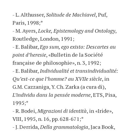
- L. Althusser,
Solitude de Machiavel
, Puf,
Paris, 1998;*
- M. Ayers,
Locke, Epistemology and Ontology
,
Routledge, London, 1991;
- E. Balibar,
Ego sum, ego existo: Descartes au
point d’heresie
, «Bulletin de la Société
française de philosophie», n. 3, 1992;
- E. Balibar,
Individualité et transindividualité:
Qu’est-ce que l’homme? au XVIIe siècle
, in
G.M. Cazzaniga, Y. Ch. Zarka (a cura di),
L’individu dans la pensée moderne
, ETS, Pisa,
1995;*
- R. Bodei,
Migrazioni di identità
, in «Iride»,
VIII, 1995, n. 16, pp. 628-671;*
- J. Derrida,
Della grammatologia
, Jaca Book,