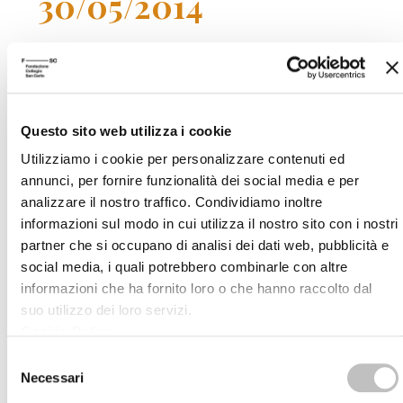
30/05/2014
Luoghi segreti e pratiche nascoste
La costruzione sociale dell'eresia nel cristianesimo
delle origini
Questo sito web utilizza i cookie
Harry O. Maier
Utilizziamo i cookie per personalizzare contenuti ed
Scuola Alti Studi
annunci, per fornire funzionalità dei social media e per
analizzare il nostro traffico. Condividiamo inoltre
informazioni sul modo in cui utilizza il nostro sito con i nostri
06/06/2014
partner che si occupano di analisi dei dati web, pubblicità e
social media, i quali potrebbero combinarle con altre
informazioni che ha fornito loro o che hanno raccolto dal
suo utilizzo dei loro servizi.
Elogio dell'uomo comune
Cookie Policy
.
Un altro approccio al pensiero di Thomas Hobbes
Selezione
Luc Foisneau
Necessari
del
Scuola Alti Studi
consenso