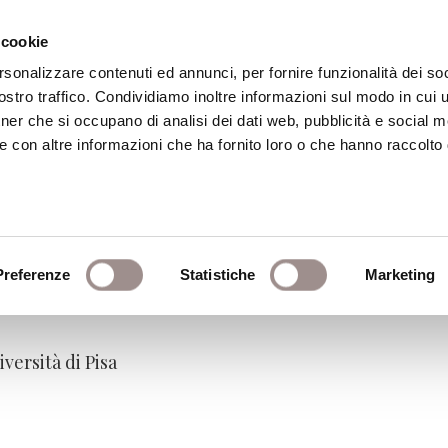
 cookie
rsonalizzare contenuti ed annunci, per fornire funzionalità dei soc
stro traffico. Condividiamo inoltre informazioni sul modo in cui ut
eca
Centro Culturale
Centro Studi Religi
tner che si occupano di analisi dei dati web, pubblicità e social m
e con altre informazioni che ha fornito loro o che hanno raccolto
la Scuola 2014
Preferenze
Statistiche
Marketing
dubbio della mente
iversità di Pisa