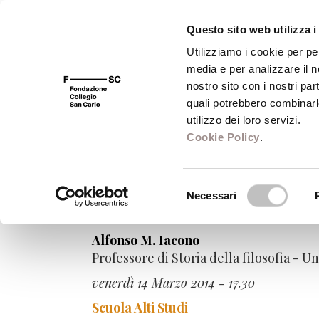
Questo sito web utilizza i
Utilizziamo i cookie per pe
media e per analizzare il no
FSC 400
Fondazione
Bibliot
nostro sito con i nostri par
quali potrebbero combinarl
utilizzo dei loro servizi.
Cookie Policy
.
Le conferenze del
Selezione
Necessari
del
Il non finito nell'arte e il 
consenso
Alfonso M. Iacono
Professore di Storia della filosofia - Un
venerdì 14 Marzo 2014 - 17.30
Scuola Alti Studi