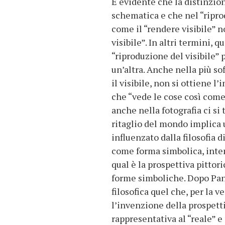
È evidente che la distinzione
schematica e che nel “riprodu
come il “rendere visibile” n
visibile”. In altri termini, 
“riproduzione del visibile” p
un’altra. Anche nella più so
il visibile, non si ottiene 
che “vede le cose così come
anche nella fotografia ci si
ritaglio del mondo implica u
influenzato dalla filosofia d
come forma simbolica, inten
qual è la prospettiva pitto
forme simboliche. Dopo Panof
filosofica quel che, per la v
l’invenzione della prospet
rappresentativa al “reale” e