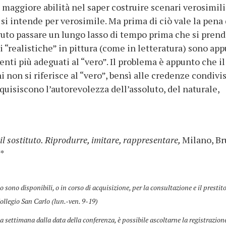
maggiore abilità nel saper costruire scenari verosimili.
si intende per verosimile. Ma prima di ciò vale la pena 
ovuto passare un lungo lasso di tempo prima che si pren
 “realistiche” in pittura (come in letteratura) sono ap
nti più adeguati al “vero”. Il problema è appunto che il
i non si riferisce al “vero”, bensì alle credenze condivi
quisiscono l’autorevolezza dell’assoluto, del naturale,
 il sostituto. Riprodurre, imitare, rappresentare,
Milano, B
)*
co sono disponibili, o in corso di acquisizione, per la consultazione e il prestit
ollegio San Carlo (lun.-ven. 9-19)
a settimana dalla data della conferenza, è possibile ascoltarne la registrazion