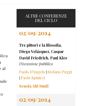
ALTRE CONFERENZE
DEL CICLO
02/09/2014
Tre pittori e la filosofia.
Diego Velázquez, Caspar
lica
David Friedrich, Paul Klee
n
Discussione pubblica
 al
Paolo D'Angelo
Stefano Poggi
|
Paolo Spinicci
|
ande
Scuola Alti Studi
to
02/09/2014