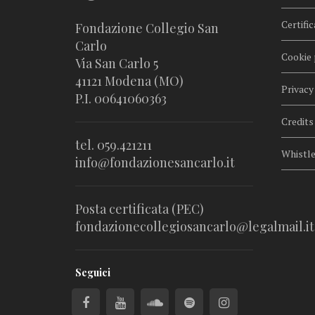
Certific
Fondazione Collegio San
Carlo
Cookie 
Via San Carlo 5
41121 Modena (MO)
Privacy
P.I. 00641060363
Credits
tel. 059.421211
Whistl
info@fondazionesancarlo.it
Posta certificata (PEC)
fondazionecollegiosancarlo@legalmail.it
Seguici