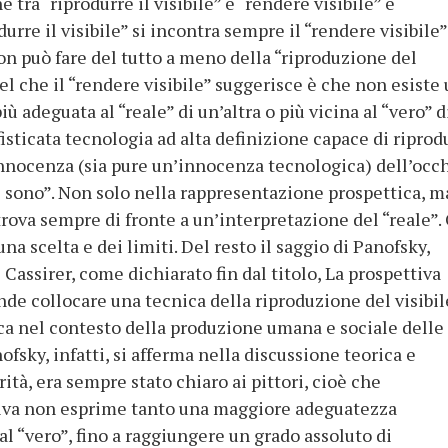
 tra “riprodurre il visibile” e “rendere visibile” è
rre il visibile” si incontra sempre il “rendere visibile”
on può fare del tutto a meno della “riproduzione del
quel che il “rendere visibile” suggerisce è che non esiste
iù adeguata al “reale” di un’altra o più vicina al “vero” d
fisticata tecnologia ad alta definizione capace di riprod
l’innocenza (sia pure un’innocenza tecnologica) dell’occh
 sono”. Non solo nella rappresentazione prospettica, m
 trova sempre di fronte a un’interpretazione del “reale”.
na scelta e dei limiti. Del resto il saggio di Panofsky,
i Cassirer, come dichiarato fin dal titolo, La prospettiva
de collocare una tecnica della riproduzione del visibil
rica nel contesto della produzione umana e sociale delle
sky, infatti, si afferma nella discussione teorica e
erità, era sempre stato chiaro ai pittori, cioè che
tiva non esprime tanto una maggiore adeguatezza
 al “vero”, fino a raggiungere un grado assoluto di