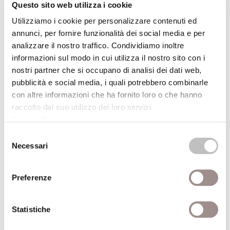
radicalmente modificate dall’avvento di
Questo sito web utilizza i cookie
nuove forme di vita e di lavoro.
Utilizziamo i cookie per personalizzare contenuti ed
annunci, per fornire funzionalità dei social media e per
analizzare il nostro traffico. Condividiamo inoltre
Riepilogo
informazioni sul modo in cui utilizza il nostro sito con i
nostri partner che si occupano di analisi dei dati web,
pubblicità e social media, i quali potrebbero combinarle
Anno
2009-2010
con altre informazioni che ha fornito loro o che hanno
accademico
raccolto dal suo utilizzo dei loro servizi.
Cookie Policy
.
Tema
Democrazia
Selezione
Necessari
del
consenso
Periodo
febbraio - marzo 2010
Preferenze
La partecipazione è libera.
A richiesta si rilasciano
Statistiche
attestati di partecipazione.
Il seminario gode