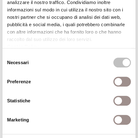
Per ragazzi dai 12 anni
analizzare il nostro traffico. Condividiamo inoltre
informazioni sul modo in cui utilizza il nostro sito con i
Festival Filosofia
nostri partner che si occupano di analisi dei dati web,
pubblicità e social media, i quali potrebbero combinarle
21/09/2008
con altre informazioni che ha fornito loro o che hanno
raccolto dal suo utilizzo dei loro servizi.
Ouverture des saponettes
Cookie Policy
.
Concerto per bolle di sapone
Selezione
Necessari
Festival Filosofia
del
consenso
21/09/2008
Preferenze
TangoFantasia
Statistiche
Spettacolo di danza
Festival Filosofia
Marketing
21/09/2008