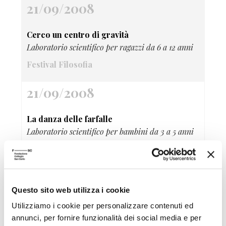
21/09/2008
Cerco un centro di gravità
Laboratorio scientifico per ragazzi da 6 a 12 anni
Festival Filosofia
21/09/2008
La danza delle farfalle
Laboratorio scientifico per bambini da 3 a 5 anni
Festival Filosofia
21/09/2008
Questo sito web utilizza i cookie
Aquiloni Voli acrobatici e laboratori di
Utilizziamo i cookie per personalizzare contenuti ed
costruzione
annunci, per fornire funzionalità dei social media e per