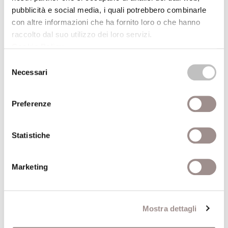
pubblicità e social media, i quali potrebbero combinarle
Viaggio audiovisivo attraverso otto immaginarie
con altre informazioni che ha fornito loro o che hanno
fermate della metropolitana
raccolto dal suo utilizzo dei loro servizi.
Festival Filosofia
Cookie Policy
.
Selezione
20/09/2008
Necessari
del
consenso
Il mare ..... in una stanza
Preferenze
Animazione scientifica per ragazzi da 6 a 11 anni
Festival Filosofia
Statistiche
20/09/2008
Marketing
Il mare ..... in una stanza
Animazione scientifica per ragazzi da 6 a 11 anni
Mostra dettagli
Festival Filosofia