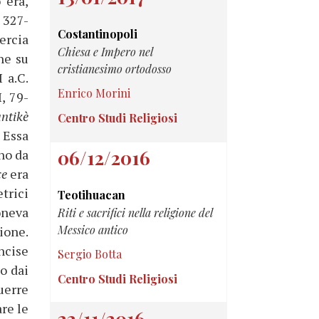
 era,
 327-
Costantinopoli
ercia
Chiesa e Impero nel
he su
cristianesimo ortodosso
 a.C.
Enrico Morini
I, 79-
ntikè
Centro Studi Religiosi
. Essa
06/12/2016
no da
ce
era
trici
Teotihuacan
oneva
Riti e sacrifici nella religione del
Messico antico
ione.
ncise
Sergio Botta
o dai
Centro Studi Religiosi
uerre
re le
22/11/2016