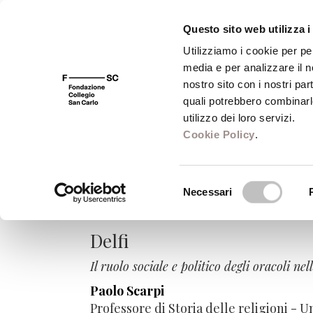
Questo sito web utilizza i
Utilizziamo i cookie per pe
media e per analizzare il no
FSC 400
Fondazione
Bibliot
nostro sito con i nostri par
quali potrebbero combinarl
utilizzo dei loro servizi.
Cookie Policy
.
Città sante. Dime
Selezione
storia delle religi
Necessari
del
consenso
Delfi
Il ruolo sociale e politico degli oracoli ne
Paolo Scarpi
Professore di Storia delle religioni - U