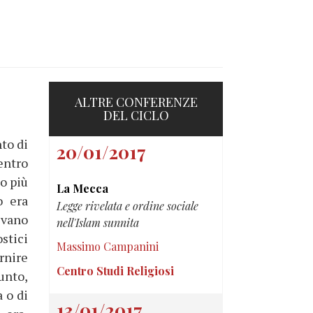
ALTRE CONFERENZE
DEL CICLO
to di
20/01/2017
 entro
lo più
La Mecca
o era
Legge rivelata e ordine sociale
evano
nell'Islam sunnita
stici
Massimo Campanini
ornire
Centro Studi Religiosi
unto,
a o di
13/01/2017