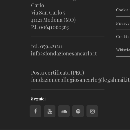
Carlo
Cookie 
Via San Carlo 5
41121 Modena (MO)
Privacy
P.I. 00641060363
Credits
tel. 059.421211
Whistl
info@fondazionesancarlo.it
Posta certificata (PEC)
fondazionecollegiosancarlo@legalmail.it
Seguici