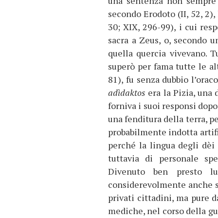
una sentenza non sempre c
secondo Erodoto (II, 52, 2),
30; XIX, 296-99), i cui res
sacra a Zeus, o, secondo u
quella quercia vivevano. Tu
superò per fama tutte le alt
81), fu senza dubbio l’orac
adìdaktos
era la Pizia, una 
forniva i suoi responsi dopo
una fenditura della terra, p
probabilmente indotta artif
perché la lingua degli dèi
tuttavia di personale sp
Divenuto ben presto luo
considerevolmente anche sul
privati cittadini, ma pure d
mediche, nel corso della gu