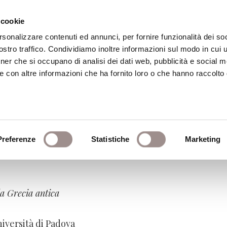
 cookie
rsonalizzare contenuti ed annunci, per fornire funzionalità dei soc
stro traffico. Condividiamo inoltre informazioni sul modo in cui ut
eca
Centro Culturale
Centro Studi Religi
tner che si occupano di analisi dei dati web, pubblicità e social m
e con altre informazioni che ha fornito loro o che hanno raccolto
nsione urbana e questioni
oni
Preferenze
Statistiche
Marketing
lla Grecia antica
niversità di Padova