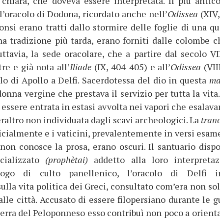
hiara, che doveva essere interpretata. Il più antico
 l’oracolo di Dodona, ricordato anche nell’
Odissea
(XIV,
ponsi erano tratti dallo stormire delle foglie di una qu
na tradizione più tarda, erano forniti dalle colombe c
ttavia, la sede oracolare, che a partire dal secolo VII
re e già nota all’
Iliade
(IX, 404-405) e all’
Odissea
(VII
olo di Apollo a Delfi. Sacerdotessa del dio in questa
ma
donna vergine che prestava il servizio per tutta la vita
 essere entrata in estasi avvolta nei vapori che esalava
eraltro non individuata dagli scavi archeologici. La
tran
icialmente e i vaticini, prevalentemente in versi esame
 non conosce la prosa, erano oscuri. Il santuario disp
ecializzato
(prophètai)
addetto alla loro interpretaz
go di culto panellenico, l’oracolo di Delfi i
la vita politica dei Greci, consultato com’era non sol
alle città. Accusato di essere filopersiano durante le g
erra del Peloponneso esso contribuì non poco a orienta