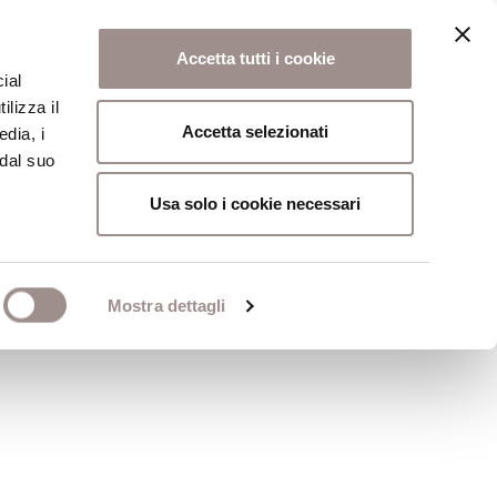
Accetta tutti i cookie
ial
ilizza il
osi
Collegio
Scuola Alti Studi
Accetta selezionati
edia, i
 dal suo
Usa solo i cookie necessari
 teologiche nella
Mostra dettagli