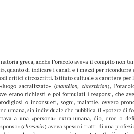
inatoria greca, anche l’oracolo aveva il compito non tan
i», quanto di indicare i canali e i mezzi per ricondurre
di critici circoscritti. Istituto cultuale a carattere per 
«luogo sacralizzato» (
mantèion, chrestèrion
), l’oracol
e erano richiesti e poi formulati i responsi, che av
odigiosi o inconsueti, sogni, malattie, ovvero prono
ione umana, sia individuale che pubblica. Il «potere di f
ttava a una «persona» extra-umana, dio, eroe o def
esponso» (
chresmòs
) aveva spesso i tratti di una profezi