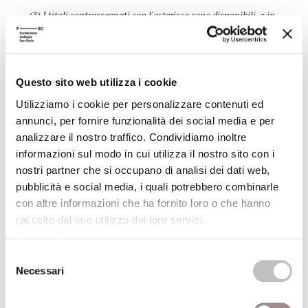
(*) I titoli contrassegnati con l'asterisco sono disponibili, o in
corso di acquisizione, per la consultazione e il prestito presso
la Biblioteca della Fondazione Collegio San Carlo (lun.-ven. 9-
19)
Questo sito web utilizza i cookie
Presso la sede della Biblioteca, dopo una settimana dalla data
Utilizziamo i cookie per personalizzare contenuti ed
della conferenza, è possibile ascoltarne la registrazione.
annunci, per fornire funzionalità dei social media e per
analizzare il nostro traffico. Condividiamo inoltre
informazioni sul modo in cui utilizza il nostro sito con i
ALTRE CONFERENZE DEL CICLO
nostri partner che si occupano di analisi dei dati web,
pubblicità e social media, i quali potrebbero combinarle
con altre informazioni che ha fornito loro o che hanno
03/12/2010
raccolto dal suo utilizzo dei loro servizi.
Cookie Policy
.
Le anime della città
Selezione
Necessari
Modelli e principi della metropoli postmoderna
del
consenso
Giandomenico Amendola