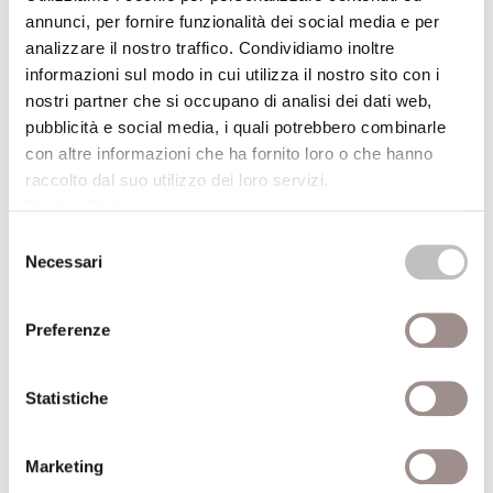
21/01/2000
annunci, per fornire funzionalità dei social media e per
analizzare il nostro traffico. Condividiamo inoltre
Formazione umanistica e modernità
informazioni sul modo in cui utilizza il nostro sito con i
Mario Gennari
nostri partner che si occupano di analisi dei dati web,
pubblicità e social media, i quali potrebbero combinarle
Centro Culturale
con altre informazioni che ha fornito loro o che hanno
raccolto dal suo utilizzo dei loro servizi.
10/12/1999
Cookie Policy
.
Selezione
Mastri e maestri
Necessari
del
Comunità e condotte di vita nell'apprendistato
consenso
delle arti
Preferenze
Antonio Santoni Rugiu
Centro Culturale
Statistiche
03/12/1999
Marketing