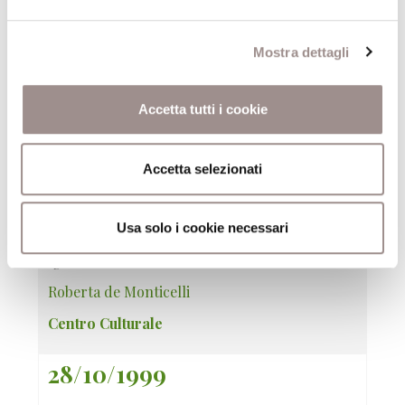
Il pedante pedagogo
La satira antiscolastica nelle immagini della
Mostra dettagli
letteratura da Rabelais a De Amicis
Giulio Ferroni
Accetta tutti i cookie
Centro Culturale
12/11/1999
Accetta selezionati
Il maestro interiore
Usa solo i cookie necessari
Disciplina della curiositas nella tradizione
agostiniana
Roberta de Monticelli
Centro Culturale
28/10/1999