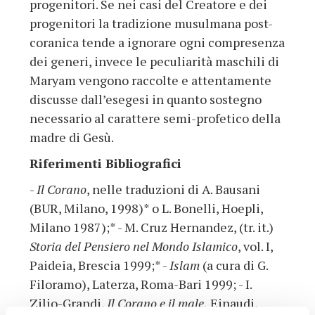
progenitori. Se nei casi del Creatore e dei
progenitori la tradizione musulmana post-
coranica tende a ignorare ogni compresenza
dei generi, invece le peculiarità maschili di
Maryam vengono raccolte e attentamente
discusse dall’esegesi in quanto sostegno
necessario al carattere semi-profetico della
madre di Gesù.
Riferimenti Bibliografici
-
Il Corano
, nelle traduzioni di A. Bausani
(BUR, Milano, 1998)* o L. Bonelli, Hoepli,
Milano 1987);* - M. Cruz Hernandez, (tr. it.)
Storia del Pensiero nel Mondo Islamico
, vol. I,
Paideia, Brescia 1999;* -
Islam
(a cura di G.
Filoramo), Laterza, Roma-Bari 1999; - I.
Zilio-Grandi,
Il Corano e il male,
Einaudi,