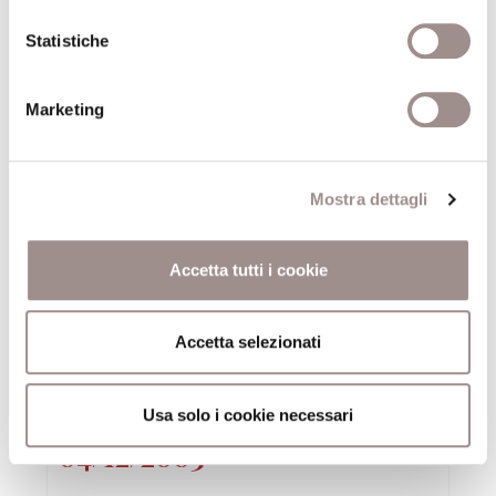
Teologia in lingua materna
Statistiche
Esperienza religiosa e soggettività femminile
Luisa Muraro
Marketing
Centro Studi Religiosi
13/01/2004
Mostra dettagli
Sentimenti religiosi
Accetta tutti i cookie
La femminilizzazione del sacro nell'Italia post-
unitaria
Accetta selezionati
Lucetta Scaraffia
Centro Studi Religiosi
Usa solo i cookie necessari
04/12/2003