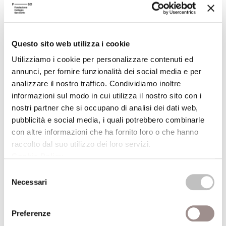
Torino 2002;* - I. Zilio-Grandi,
La Vierge
Marie dans le Coran
, in “Revue de l’histoire
des religions”, 214-1 (1997), pp. 57-103.*
Questo sito web utilizza i cookie
Utilizziamo i cookie per personalizzare contenuti ed
(*) I titoli contrassegnati con l'asterisco sono disponibili, o in
annunci, per fornire funzionalità dei social media e per
corso di acquisizione, per la consultazione e il prestito presso
analizzare il nostro traffico. Condividiamo inoltre
la Biblioteca della Fondazione Collegio San Carlo (lun.-ven. 9-
informazioni sul modo in cui utilizza il nostro sito con i
19)
nostri partner che si occupano di analisi dei dati web,
pubblicità e social media, i quali potrebbero combinarle
Presso la sede della Biblioteca, dopo una settimana dalla data
con altre informazioni che ha fornito loro o che hanno
della conferenza, è possibile ascoltarne la registrazione.
raccolto dal suo utilizzo dei loro servizi.
Cookie Policy
.
Selezione
ALTRE CONFERENZE DEL CICLO
Necessari
del
consenso
Preferenze
20/01/2004