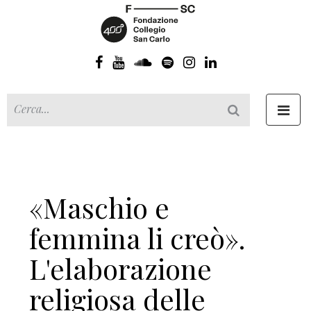
Toggl
navig
«Maschio e
femmina li creò».
L'elaborazione
religiosa delle